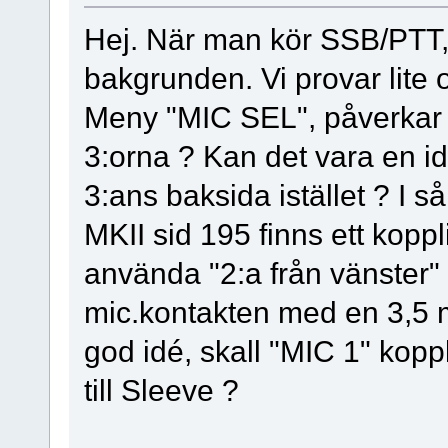
Hej. När man kör SSB/PTT, 
bakgrunden. Vi provar lite o
Meny "MIC SEL", påverkar 
3:orna ? Kan det vara en id
3:ans baksida istället ? 
MKII sid 195 finns ett kop
använda "2:a från vänster"
mic.kontakten med en 3,5
god idé, skall "MIC 1" kop
till Sleeve ?