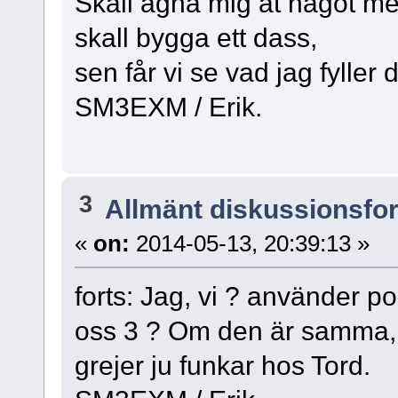
Skall ägna mig åt något meni
skall bygga ett dass,
sen får vi se vad jag fyller 
SM3EXM / Erik.
3
Allmänt diskussionsfo
«
on:
2014-05-13, 20:39:13 »
forts: Jag, vi ? använder p
oss 3 ? Om den är samma, k
grejer ju funkar hos Tord.