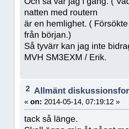
Och så var jag i gång. ( Va
natten med routern
är en hemlighet. ( Försökte
från början.)
Så tyvärr kan jag inte bid
MVH SM3EXM / Erik.
2
Allmänt diskussionsfo
«
on:
2014-05-14, 07:19:12 »
tack så länge.