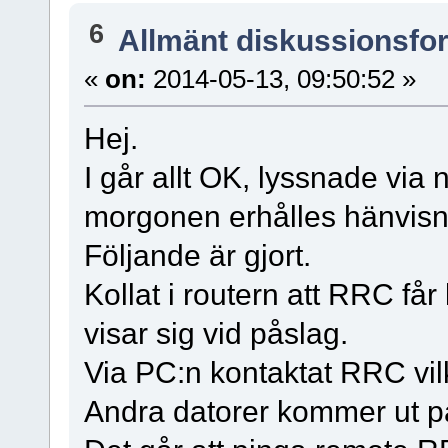
6
Allmänt diskussionsfo
«
on:
2014-05-13, 09:50:52 »
Hej.
I går allt OK, lyssnade via
morgonen erhålles hänvisn
Följande är gjort.
Kollat i routern att RRC få
visar sig vid påslag.
Via PC:n kontaktat RRC vil
Andra datorer kommer ut på