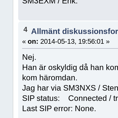
SM3EXM / Erik.
4
Allmänt diskussionsfo
«
on:
2014-05-13, 19:56:01 »
Nej.
Han är oskyldig då han kom
kom häromdan.
Jag har via SM3NXS / Sten 
SIP status: Connected / tr
Last SIP error: None.