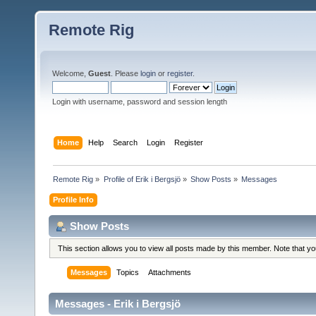
Remote Rig
Welcome,
Guest
. Please
login
or
register
.
Login with username, password and session length
Home
Help
Search
Login
Register
Remote Rig
»
Profile of Erik i Bergsjö
»
Show Posts
»
Messages
Profile Info
Show Posts
This section allows you to view all posts made by this member. Note that y
Messages
Topics
Attachments
Messages - Erik i Bergsjö