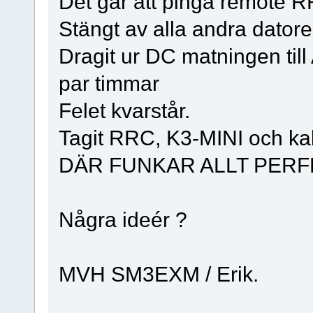
Det går att pinga remote RR
Stängt av alla andra datore
Dragit ur DC matningen til
par timmar
Felet kvarstår.
Tagit RRC, K3-MINI och ka
DÄR FUNKAR ALLT PERFE
Några ideér ?
MVH SM3EXM / Erik.