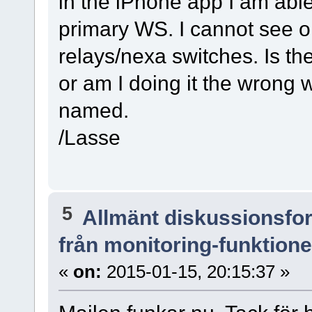
in the iPhone app I am able
primary WS. I cannot see 
relays/nexa switches. Is t
or am I doing it the wrong 
named.
/Lasse
5
Allmänt diskussionsfo
från monitoring-funktion
«
on:
2015-01-15, 20:15:37 »