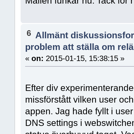
Mailen funkar nu. Tack för 
6
Allmänt diskussionsfo
problem att ställa om relä
«
on:
2015-01-15, 15:38:15 »
Efter div experimenterande
missförstått vilken user oc
appen. Jag hade fyllt i us
DNS settings i webswitchen.