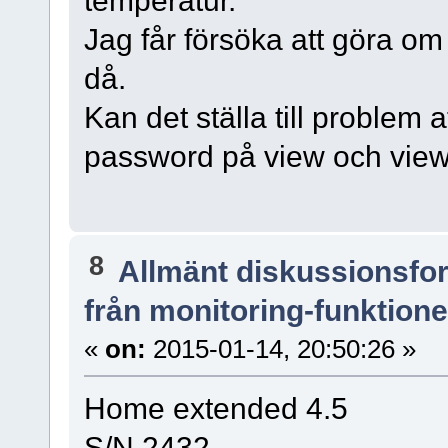
Jag får försöka att göra om 
då.
Kan det ställa till problem
password på view och vie
8
Allmänt diskussionsfo
från monitoring-funktion
«
on:
2015-01-14, 20:50:26 »
Home extended 4.5
S/N 2432