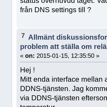
status överhuvud taget. V
från DNS settings till ?
7
Allmänt diskussionsfo
problem att ställa om relä
«
on:
2015-01-15, 12:35:50 »
Hej !
Mitt enda interface mellan
DDNS-tjänsten. Jag komme
via DDNS-tjänsten eftersom
temperatur.