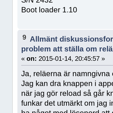
Boot loader 1.10
9
Allmänt diskussionsfo
problem att ställa om relä
«
on:
2015-01-14, 20:45:57 »
Ja, reläerna är namngivna o
Jag kan dra knappen i appe
när jag gör reload så går k
funkar det utmärkt om jag i
ha något med lösenord att