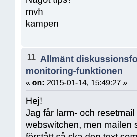
mvh
kampen
11
Allmänt diskussionsf
monitoring-funktionen
«
on:
2015-01-14, 15:49:27 »
Hej!
Jag får larm- och resetmail
webswitchen, men mailen sa
förstått så ska den text som