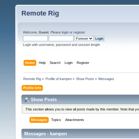
Remote Rig
Welcome,
Guest
. Please
login
or
register
.
Login with username, password and session length
Home
Help
Search
Login
Register
Remote Rig
»
Profile of kampen
»
Show Posts
»
Messages
Profile Info
Show Posts
This section allows you to view all posts made by this member. Note that y
Messages
Topics
Attachments
Messages - kampen