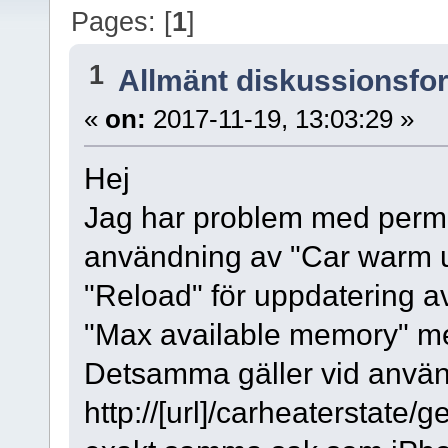
Pages: [
1
]
1
Allmänt diskussionsfo
«
on:
2017-11-19, 13:03:29 »
Hej
Jag har problem med perm
användning av "Car warm u
"Reload" för uppdatering av
"Max available memory" m
Detsamma gäller vid anvä
http://[url]/carheaterstate/get