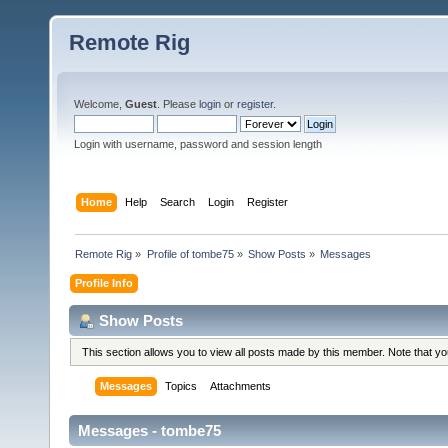
Remote Rig
Welcome,
Guest
. Please
login
or
register
.
Login with username, password and session length
Home
Help
Search
Login
Register
Remote Rig
»
Profile of tombe75
»
Show Posts
»
Messages
Profile Info
Show Posts
This section allows you to view all posts made by this member. Note that y
Messages
Topics
Attachments
Messages - tombe75