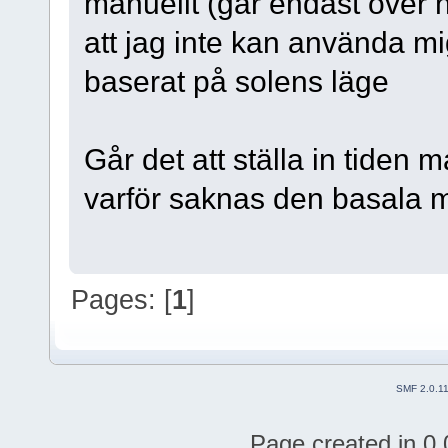
manuellt (går endast över n
att jag inte kan använda mi
baserat på solens läge
Går det att ställa in tiden 
varför saknas den basala 
Pages: [
1
]
SMF 2.0.1
Page created in 0.