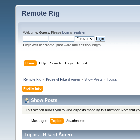
Remote Rig
Welcome,
Guest
. Please
login
or
register
.
Login with username, password and session length
Home
Help
Search
Login
Register
Remote Rig
»
Profile of Rikard Ågren
»
Show Posts
»
Topics
Profile Info
Show Posts
This section allows you to view all posts made by this member. Note that y
Messages
Topics
Attachments
Topics - Rikard Ågren