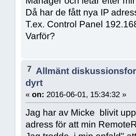
Manager och letar efter mi
Då har de fått nya IP adres
T.ex. Control Panel 192.16
Varför?
7
Allmänt diskussionsfo
dyrt
«
on:
2016-06-01, 15:34:32 »
Jag har av Micke blivit upp
adress för att min RemoteR
Jag trodde, i min enfald" a