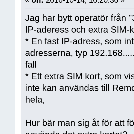
«
on:
2016-10-14, 10:20:36 »
Jag har bytt operatör från "3
IP-aderess och extra SIM-ko
* En fast IP-adress, som in
adresserna, typ 192.168.....
fall
* Ett extra SIM kort, som vi
inte kan användas till Remo
hela,
Hur bär man sig åt för att fö