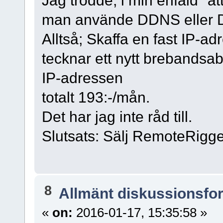
man använde DDNS eller D
Alltså; Skaffa en fast IP-a
tecknar ett nytt brebandsa
IP-adressen
totalt 193:-/mån.
Det har jag inte råd till.
Slutsats: Sälj RemoteRigg
8
Allmänt diskussionsfo
«
on:
2016-01-17, 15:35:58 »