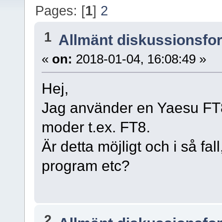
Pages: [
1
]
2
1
Allmänt diskussionsfo
«
on:
2018-01-04, 16:08:49 »
Hej,
Jag använder en Yaesu FT85
moder t.ex. FT8.
Är detta möjligt och i så fal
program etc?
2