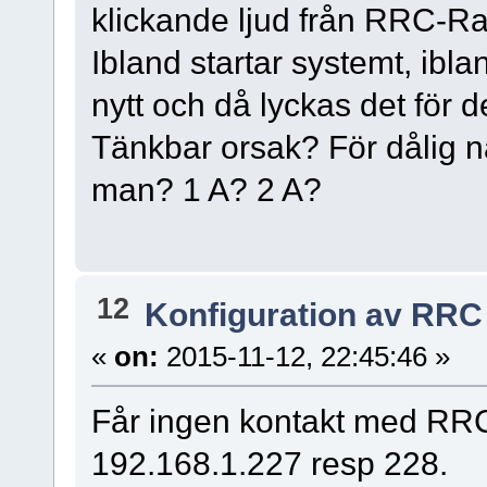
klickande ljud från RRC-Ra
Ibland startar systemt, ibl
nytt och då lyckas det för d
Tänkbar orsak? För dålig n
man? 1 A? 2 A?
12
Konfiguration av RRC
«
on:
2015-11-12, 22:45:46 »
Får ingen kontakt med RRC
192.168.1.227 resp 228.