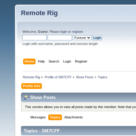
Remote Rig
Welcome,
Guest
. Please
login
or
register
.
Login with username, password and session length
Home
Help
Search
Login
Register
Remote Rig
»
Profile of SM7CFF
»
Show Posts
»
Topics
Profile Info
Show Posts
This section allows you to view all posts made by this member. Note that y
Messages
Topics
Attachments
Topics - SM7CFF