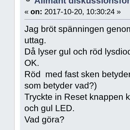
Allmänt diskussionsfo
«
on:
2017-10-20, 10:30:24 »
Jag bröt spänningen genom at
uttag.
Då lyser gul och röd lysdio
OK.
Röd med fast sken betyder 
som betyder vad?)
Tryckte in Reset knappen k
och gul LED.
Vad göra?