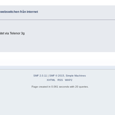
e webswitchen från internet
ätet via Telenor 3g
SMF 2.0.11
|
SMF © 2015
,
Simple Machines
XHTML
RSS
WAP2
Page created in 0.061 seconds with 20 queries.