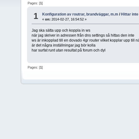
Pages: [
1
]
1
Konfiguration av routrar, brandväggar, m.m
/
Hittar int
«
on:
2014-02-27, 16:54:52 »
Jag ska sätta upp och koppla in ws
när jag skriver in adressen från dns settings så hittas den inte
ws är inkopplad till en dovado 4gr router vilket kopplar upp till n
är det några inställningar jag bör kolla
har surfat runt utan resultat på forum och dyl
Pages: [
1
]