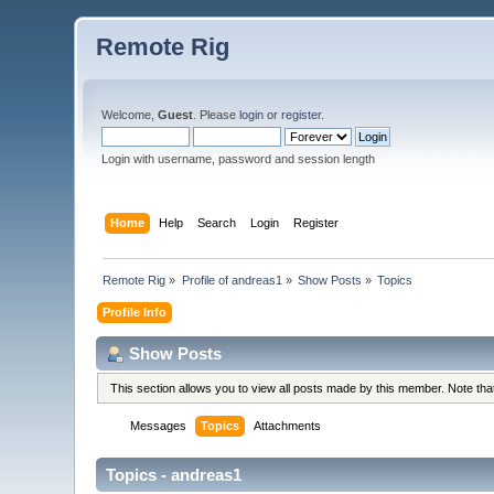
Remote Rig
Welcome,
Guest
. Please
login
or
register
.
Login with username, password and session length
Home
Help
Search
Login
Register
Remote Rig
»
Profile of andreas1
»
Show Posts
»
Topics
Profile Info
Show Posts
This section allows you to view all posts made by this member. Note th
Messages
Topics
Attachments
Topics - andreas1