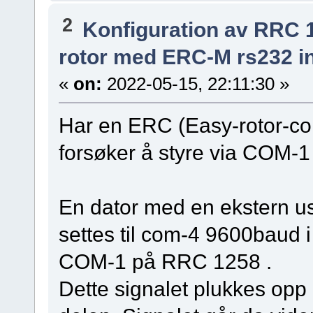
2
Konfiguration av RRC 
rotor med ERC-M rs232 i
«
on:
2022-05-15, 22:11:30 »
Har en ERC (Easy-rotor-c
forsøker å styre via COM-
En dator med en ekstern us
settes til com-4 9600baud i
COM-1 på RRC 1258 .
Dette signalet plukkes op