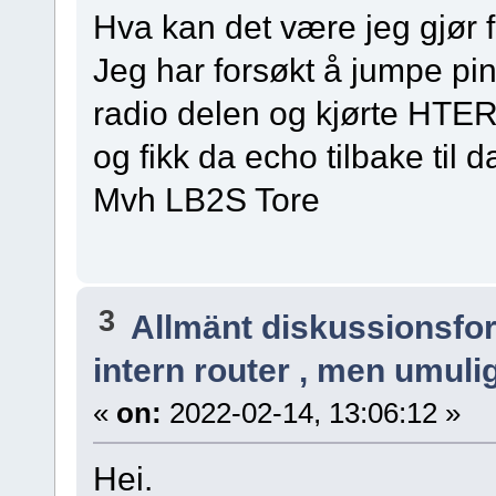
Hva kan det være jeg gjør f
Jeg har forsøkt å jumpe p
radio delen og kjørte HTE
og fikk da echo tilbake til d
Mvh LB2S Tore
3
Allmänt diskussionsfo
intern router , men umul
«
on:
2022-02-14, 13:06:12 »
Hei.