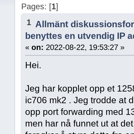
Pages: [
1
]
1
Allmänt diskussionsfo
benyttes en utvendig IP 
«
on:
2022-08-22, 19:53:27 »
Hei.
Jeg har kopplet opp et 125
ic706 mk2 . Jeg trodde at de
opp port forwarding med 
men har nå funnet ut at det