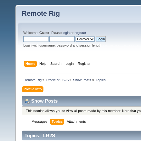
Remote Rig
Welcome,
Guest
. Please
login
or
register
.
Login with username, password and session length
Home
Help
Search
Login
Register
Remote Rig
»
Profile of LB2S
»
Show Posts
»
Topics
Profile Info
Show Posts
This section allows you to view all posts made by this member. Note that y
Messages
Topics
Attachments
Topics - LB2S