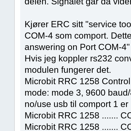
delen. Signalet går da vid
Kjører ERC sitt "service to
COM-4 som comport. Dette
answering on Port COM-4"
Hvis jeg koppler rs232 con
modulen fungerer det.
Microbit RRC 1258 Controll
mode: mode 3, 9600 baud/8bit
no/use usb til comport 1 er s
Microbit RRC 1258 ....... CO
Microbit RRC 1258 ....... CO