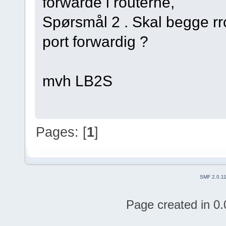
forwarde i routerne,
Spørsmål 2 . Skal begge r
port forwardig ?
mvh LB2S
Pages: [
1
]
SMF 2.0.1
Page created in 0.