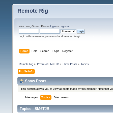
Remote Rig
Welcome,
Guest
. Please
login
or
register
.
Login with username, password and session length
Home
Help
Search
Login
Register
Remote Rig
»
Profile of SM6TJB
»
Show Posts
»
Topics
Profile Info
Show Posts
This section allows you to view all posts made by this member. Note that y
Messages
Topics
Attachments
Topics - SM6TJB