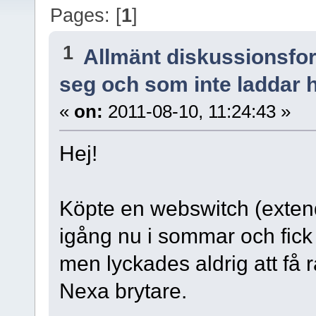
Pages: [
1
]
1
Allmänt diskussionsfo
seg och som inte laddar h
«
on:
2011-08-10, 11:24:43 »
Hej!
Köpte en webswitch (extend
igång nu i sommar och fick 
men lyckades aldrig att få r
Nexa brytare.