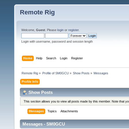
Remote Rig
Welcome,
Guest
. Please
login
or
register
.
Login with username, password and session length
Home
Help
Search
Login
Register
Remote Rig
»
Profile of SM0GCU
»
Show Posts
»
Messages
Profile Info
Show Posts
This section allows you to view all posts made by this member. Note that y
Messages
Topics
Attachments
Messages - SM0GCU