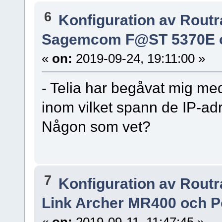
6
Konfiguration av Rout
Sagemcom F@ST 5370E o
«
on:
2019-09-24, 19:11:00 »
- Telia har begåvat mig med
inom vilket spann de IP-adre
Någon som vet?
7
Konfiguration av Rout
Link Archer MR400 och P
«
on:
2019-09-11, 11:47:45 »