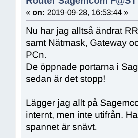
Router Sagemcom F@ST 5
«
on:
2019-09-28, 16:53:44 »
Nu har jag alltså ändrat RR
samt Nätmask, Gateway och
PCn.
De öppnade portarna i Sa
sedan är det stopp!
Lägger jag allt på Sagemc
internt, men inte utifrån. Har
spannet är snävt.