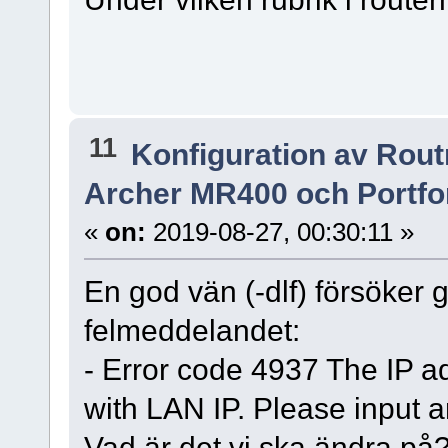
11
Konfiguration av Rou
Archer MR400 och Portfo
«
on:
2019-08-27, 00:30:11 »
En god vän (-dlf) försöker
felmeddelandet:
- Error code 4937 The IP a
with LAN IP. Please input 
Vad är det vi ska ändra på