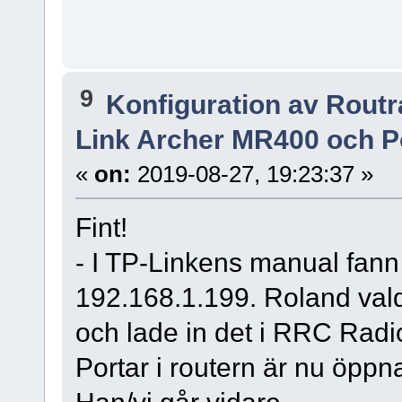
9
Konfiguration av Rout
Link Archer MR400 och P
«
on:
2019-08-27, 19:23:37 »
Fint!
- I TP-Linkens manual fann
192.168.1.199. Roland val
och lade in det i RRC Rad
Portar i routern är nu öpp
Han/vi går vidare.