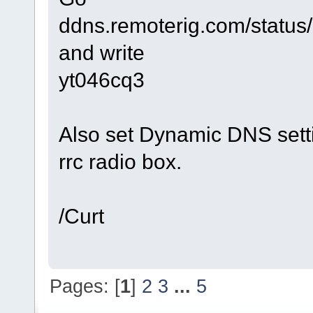
ddns.remoterig.com/status/
and write
yt046cq3
Also set Dynamic DNS setti
rrc radio box.
/Curt
Pages: [
1
]
2
3
...
5