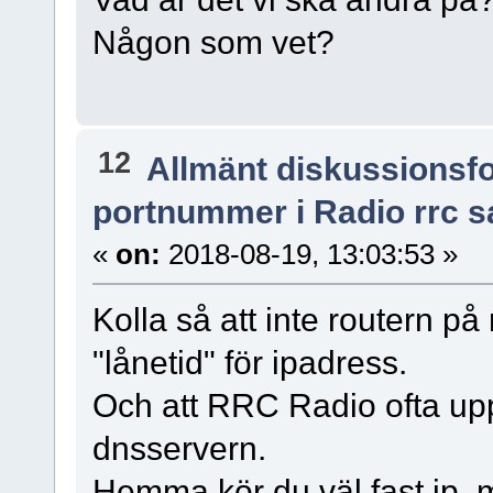
Någon som vet?
12
Allmänt diskussionsf
portnummer i Radio rrc s
«
on:
2018-08-19, 13:03:53 »
Kolla så att inte routern 
"lånetid" för ipadress.
Och att RRC Radio ofta up
dnsservern.
Hemma kör du väl fast ip, 