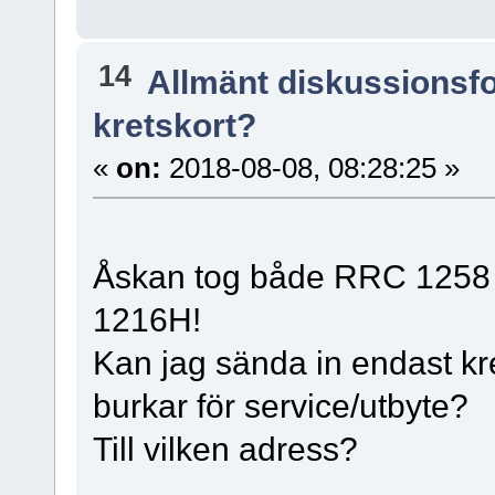
14
Allmänt diskussionsf
kretskort?
«
on:
2018-08-08, 08:28:25 »
Åskan tog både RRC 1258 
1216H!
Kan jag sända in endast kret
burkar för service/utbyte?
Till vilken adress?