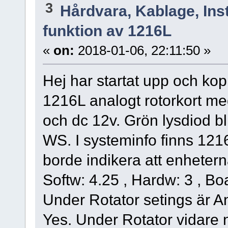
3
Hårdvara, Kablage, Inst
funktion av 1216L
«
on:
2018-01-06, 22:11:50 »
Hej har startat upp och k
1216L analogt rotorkort m
och dc 12v. Grön lysdiod bl
WS. I systeminfo finns 121
borde indikera att enheter
Softw: 4.25 , Hardw: 3 , Boa
Under Rotator setings är A
Yes. Under Rotator vidare n