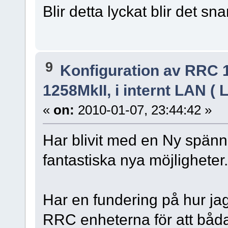
Blir detta lyckat blir det s
9
Konfiguration av RRC 
1258MkII, i internt LAN (
«
on:
2010-01-07, 23:44:42 »
Har blivit med en Ny spän
fantastiska nya möjligheter..
Har en fundering på hur jag
RRC enheterna för att båda 