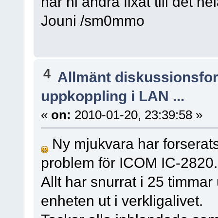
har ni andra fixat till det h
Jouni /sm0mmo
4
Allmänt diskussionsfo
uppkoppling i LAN ...
«
on:
2010-01-20, 23:39:58 »
Ny mjukvara har forserats 
problem för ICOM IC-2820.
Allt har snurrat i 25 timma
enheten ut i verkligalivet.