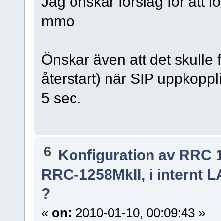
Jag önskar förslag för att l
mmo
Önskar även att det skulle
återstart) när SIP uppkoppl
5 sec.
6
Konfiguration av RRC 
RRC-1258MkII, i internt 
?
«
on:
2010-01-10, 00:09:43 »