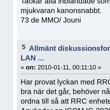
Tackar alla inblandade som 
mjukvaran kanonsnabbt.
73 de MMO/ Jouni
5
Allmänt diskussionsfo
LAN ...
«
on:
2010-01-11, 00:11:10 »
Har provat lyckan med RRC-
bra när det går, behöver n
ordna till så att RRC enhet