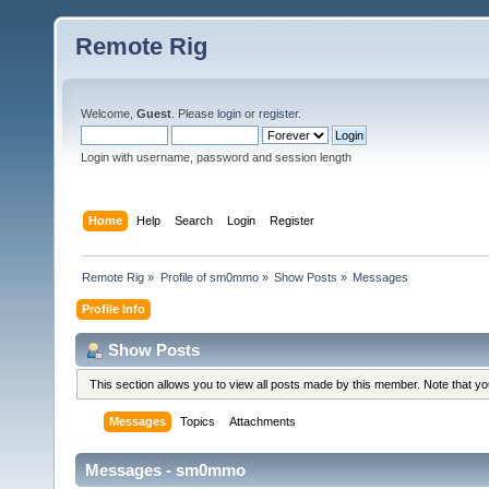
Remote Rig
Welcome,
Guest
. Please
login
or
register
.
Login with username, password and session length
Home
Help
Search
Login
Register
Remote Rig
»
Profile of sm0mmo
»
Show Posts
»
Messages
Profile Info
Show Posts
This section allows you to view all posts made by this member. Note that y
Messages
Topics
Attachments
Messages - sm0mmo