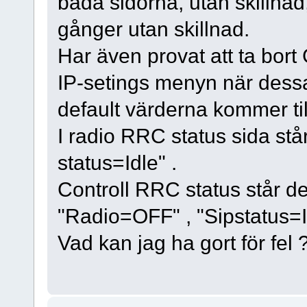
båda sidorna, utan skillnad
gånger utan skillnad.
Har även provat att ta bor
IP-setings menyn när dess
default värderna kommer til
I radio RRC status sida stå
status=Idle" .
Controll RRC status står d
"Radio=OFF" , "Sipstatus=I
Vad kan jag ha gort för fel 