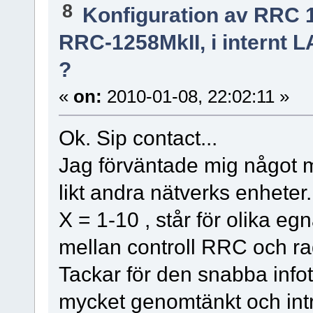
8
Konfiguration av RRC 
RRC-1258MkII, i internt 
?
«
on:
2010-01-08, 22:02:11 »
Ok. Sip contact...
Jag förväntade mig något m
likt andra nätverks enheter.
X = 1-10 , står för olika e
mellan controll RRC och r
Tackar för den snabba infot
mycket genomtänkt och int