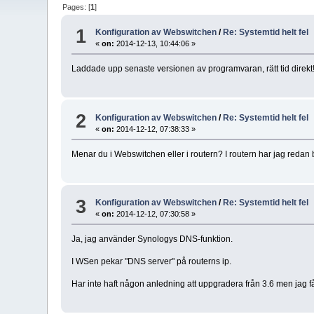
Pages: [
1
]
1
Konfiguration av Webswitchen
/
Re: Systemtid helt fel
«
on:
2014-12-13, 10:44:06 »
Laddade upp senaste versionen av programvaran, rätt tid direkt! 
2
Konfiguration av Webswitchen
/
Re: Systemtid helt fel
«
on:
2014-12-12, 07:38:33 »
Menar du i Webswitchen eller i routern? I routern har jag redan by
3
Konfiguration av Webswitchen
/
Re: Systemtid helt fel
«
on:
2014-12-12, 07:30:58 »
Ja, jag använder Synologys DNS-funktion.
I WSen pekar "DNS server" på routerns ip.
Har inte haft någon anledning att uppgradera från 3.6 men jag får