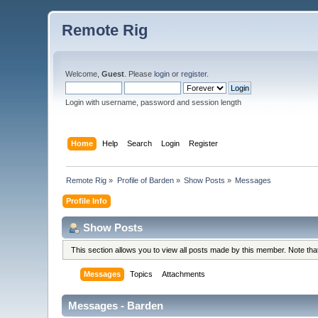
Remote Rig
Welcome,
Guest
. Please
login
or
register
.
Login with username, password and session length
Home
Help
Search
Login
Register
Remote Rig
»
Profile of Barden
»
Show Posts
»
Messages
Profile Info
Show Posts
This section allows you to view all posts made by this member. Note th
Messages
Topics
Attachments
Messages - Barden