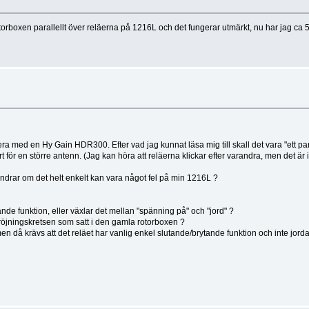
rboxen parallellt över reläerna på 1216L och det fungerar utmärkt, nu har jag ca 5 
era med en Hy Gain HDR300. Efter vad jag kunnat läsa mig till skall det vara "ett pa
rt för en större antenn. (Jag kan höra att reläerna klickar efter varandra, men det ä
ag undrar om det helt enkelt kan vara något fel på min 1216L ?
nde funktion, eller växlar det mellan "spänning på" och "jord" ?
röjningskretsen som satt i den gamla rotorboxen ?
en då krävs att det reläet har vanlig enkel slutande/brytande funktion och inte jorda