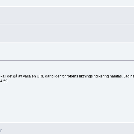
skall det gå att välja en URL där bilder för rotorns riktningsindikering hämtas. Jag h
 4.59.
or