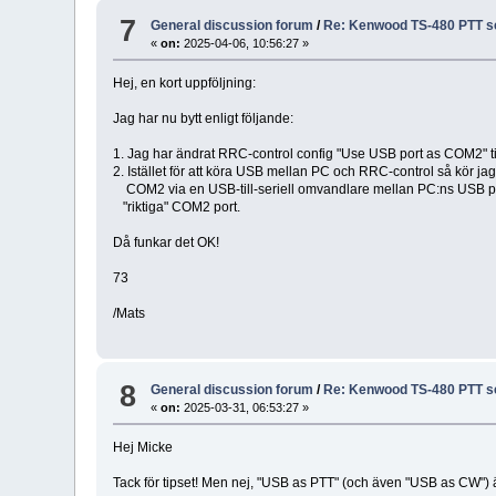
7
General discussion forum
/
Re: Kenwood TS-480 PTT se
«
on:
2025-04-06, 10:56:27 »
Hej, en kort uppföljning:
Jag har nu bytt enligt följande:
1. Jag har ändrat RRC-control config "Use USB port as COM2" til
2. Istället för att köra USB mellan PC och RRC-control så kör jag 
COM2 via en USB-till-seriell omvandlare mellan PC:ns USB p
"riktiga" COM2 port.
Då funkar det OK!
73
/Mats
8
General discussion forum
/
Re: Kenwood TS-480 PTT se
«
on:
2025-03-31, 06:53:27 »
Hej Micke
Tack för tipset! Men nej, "USB as PTT" (och även "USB as CW") ä