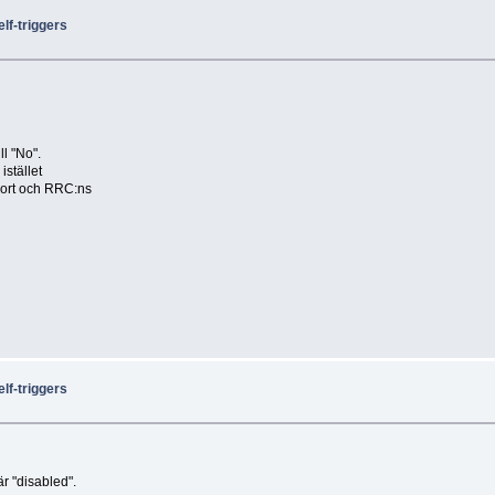
lf-triggers
l "No".
istället
ort och RRC:ns
lf-triggers
r "disabled".