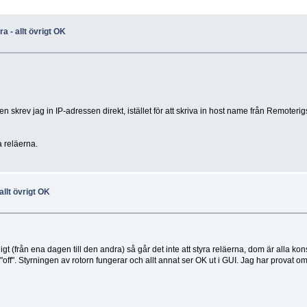
a - allt övrigt OK
n skrev jag in IP-adressen direkt, istället för att skriva in host name från Remoteri
a reläerna.
allt övrigt OK
 (från ena dagen till den andra) så går det inte att styra reläerna, dom är alla kons
e "off". Styrningen av rotorn fungerar och allt annat ser OK ut i GUI. Jag har provat 