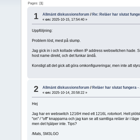
Pages: [
1
]
1
Allmänt diskussionsforum
/
Re: Reläer har slutat funger
«
on:
2025-10-15, 17:54:40 »
Uppföljning:
Problem löst, mest på slump.
Jag gick in i och kollade vilken IP address webswitchen hade. Se
host name direkt, och det funkar ändå.
Konstigt att det gick att göra omkonfigureringar, men inte att styr
2
Allmänt diskussionsforum
/
Reläer har slutat fungera - 
«
on:
2025-10-14, 20:58:22 »
Hej
Jag har en webswitch 1216H med ett 1216L rotorkort. Helt plötsligt
"on" / "off" knapparna och jag kan se att samtliga reläer är i läg
men det hjälper inte. Tips?
/Mats, SM3LGO