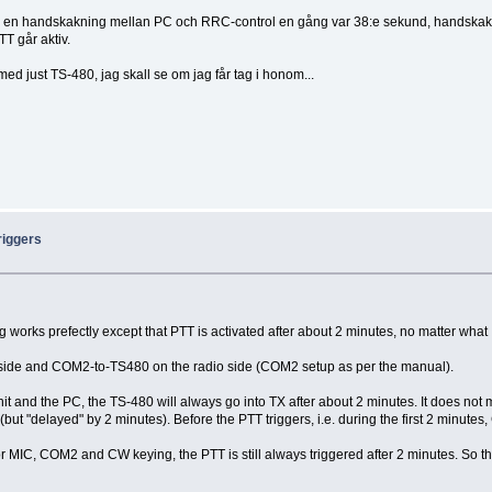
er en handskakning mellan PC och RRC-control en gång var 38:e sekund, handskakning
T går aktiv.
ed just TS-480, jag skall se om jag får tag i honom...
riggers
orks prefectly except that PTT is activated after about 2 minutes, no matter what 
 side and COM2-to-TS480 on the radio side (COM2 setup as per the manual).
nd the PC, the TS-480 will always go into TX after about 2 minutes. It does not ma
 (but "delayed" by 2 minutes). Before the PTT triggers, i.e. during the first 2 minute
es for MIC, COM2 and CW keying, the PTT is still always triggered after 2 minutes. So 