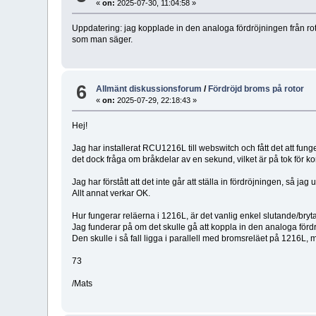
«
on:
2025-07-30, 11:04:58 »
Uppdatering: jag kopplade in den analoga fördröjningen från roto
som man säger.
6
Allmänt diskussionsforum
/
Fördröjd broms på rotor
«
on:
2025-07-29, 22:18:43 »
Hej!
Jag har installerat RCU1216L till webswitch och fått det att fung
det dock fråga om bråkdelar av en sekund, vilket är på tok för ko
Jag har förstått att det inte går att ställa in fördröjningen, så j
Allt annat verkar OK.
Hur fungerar reläerna i 1216L, är det vanlig enkel slutande/bryta
Jag funderar på om det skulle gå att koppla in den analoga förd
Den skulle i så fall ligga i parallell med bromsreläet på 1216L, m
73
/Mats