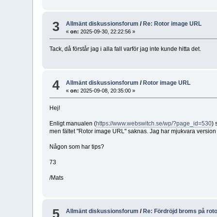
3
Allmänt diskussionsforum
/
Re: Rotor image URL
«
on:
2025-09-30, 22:22:56 »
Tack, då förstår jag i alla fall varför jag inte kunde hitta det.
4
Allmänt diskussionsforum
/
Rotor image URL
«
on:
2025-09-08, 20:35:00 »
Hej!
Enligt manualen (
https://www.webswitch.se/wp/?page_id=530
) 
men fältet "Rotor image URL" saknas. Jag har mjukvara version
Någon som har tips?
73
/Mats
5
Allmänt diskussionsforum
/
Re: Fördröjd broms på rot