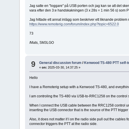
Jag satte en "loggare" på USB porten och jag kan se att det sk
vara efter den 3:e handskakningen (3 x 28s = 1 min 56 s) som PT
Jag hittade ett annat inlägg som beskriver ett liknande problem m
https://www.remoterig.com/forum/index.php?topic=6522.0
73
/Mats, SM3LGO
9
General discussion forum
/
Kenwood TS-480 PTT self-t
«
on:
2025-03-30, 14:37:25 »
Hello
I have a Remoterig setup with a Kenwood TS-480, and eveything w
I am controling the TS-480 via USB-to-RRC1258 on the control
When I connect the USB cable between the RRC1258 control unit a
inserting the USB connector that is the source of the PTT trigger
Also, it does not matter if I on the radio side pull out the cabl
connector triggers the PTT at the radio side.