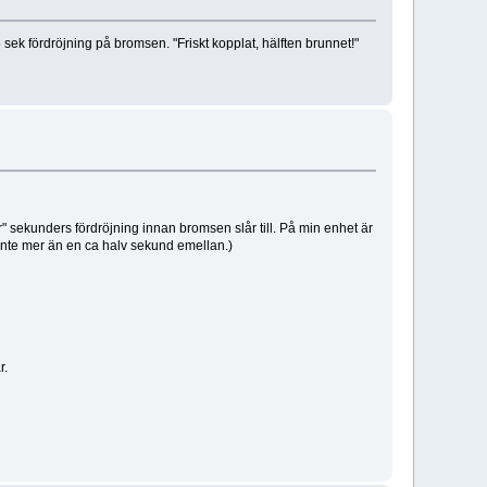
sek fördröjning på bromsen. "Friskt kopplat, hälften brunnet!"
r" sekunders fördröjning innan bromsen slår till. På min enhet är
r inte mer än en ca halv sekund emellan.)
r.