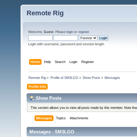
Remote Rig
Welcome,
Guest
. Please
login
or
register
.
Login with username, password and session length
Home
Help
Search
Login
Register
Remote Rig
»
Profile of SM3LGO
»
Show Posts
»
Messages
Profile Info
Show Posts
This section allows you to view all posts made by this member. Note th
Messages
Topics
Attachments
Messages - SM3LGO