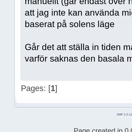
manuellt (går endast över n
att jag inte kan använda mi
baserat på solens läge
Går det att ställa in tiden 
varför saknas den basala 
Pages: [
1
]
SMF 2.0.1
Page created in 0.