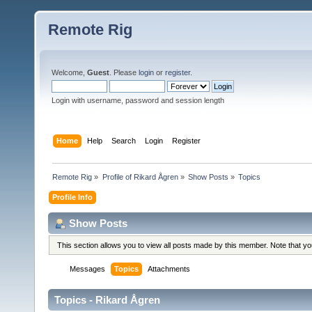
Remote Rig
Welcome,
Guest
. Please
login
or
register
.
Login with username, password and session length
Home
Help
Search
Login
Register
Remote Rig
»
Profile of Rikard Ågren
»
Show Posts
»
Topics
Profile Info
Show Posts
This section allows you to view all posts made by this member. Note that y
Messages
Topics
Attachments
Topics - Rikard Ågren