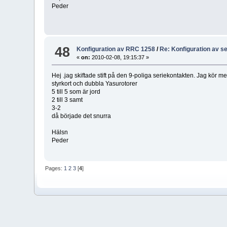
Peder
48
Konfiguration av RRC 1258
/
Re: Konfiguration av se
«
on:
2010-02-08, 19:15:37 »
Hej .jag skiftade stift på den 9-poliga seriekontakten. Jag kör m
styrkort och dubbla Yasurotorer
5 till 5 som är jord
2 till 3 samt
3-2
då började det snurra
Hälsn
Peder
Pages:
1
2
3
[
4
]