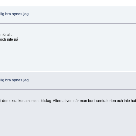
ig bra synes jeg
förallt
 och inte på
ig bra synes jeg
git den extra korta som ett felslag. Alternativen när man bor i centralorten och inte 