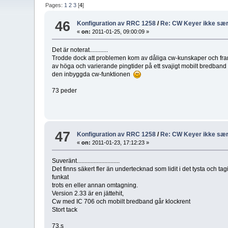
Pages:
1
2
3
[
4
]
46
Konfiguration av RRC 1258
/
Re: CW Keyer ikke særl
«
on:
2011-01-25, 09:00:09 »
Det är noterat............
Trodde dock att problemen kom av dåliga cw-kunskaper och fram
av höga och varierande pingtider på ett svajigt mobilt bredband
den inbyggda cw-funktionen
73 peder
47
Konfiguration av RRC 1258
/
Re: CW Keyer ikke særl
«
on:
2011-01-23, 17:12:23 »
Suveränt............................
Det finns säkert fler än undertecknad som lidit i det tysta och ta
funkat
trots en eller annan omtagning.
Version 2.33 är en jättehit,
Cw med IC 706 och mobilt bredband går klockrent
Stort tack
73,s