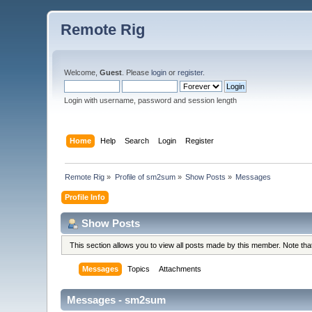
Remote Rig
Welcome,
Guest
. Please
login
or
register
.
Login with username, password and session length
Home
Help
Search
Login
Register
Remote Rig
»
Profile of sm2sum
»
Show Posts
»
Messages
Profile Info
Show Posts
This section allows you to view all posts made by this member. Note th
Messages
Topics
Attachments
Messages - sm2sum