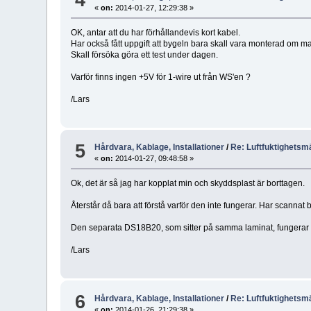
«
on:
2014-01-27, 12:29:38 »
OK, antar att du har förhållandevis kort kabel.
Har också fått uppgift att bygeln bara skall vara monterad om m
Skall försöka göra ett test under dagen.
Varför finns ingen +5V för 1-wire ut från WS'en ?
/Lars
5
Hårdvara, Kablage, Installationer
/
Re: Luftfuktighetsm
«
on:
2014-01-27, 09:48:58 »
Ok, det är så jag har kopplat min och skyddsplast är borttagen.
Återstår då bara att förstå varför den inte fungerar. Har scanna
Den separata DS18B20, som sitter på samma laminat, fungerar uta
/Lars
6
Hårdvara, Kablage, Installationer
/
Re: Luftfuktighetsm
«
on:
2014-01-26, 21:29:38 »