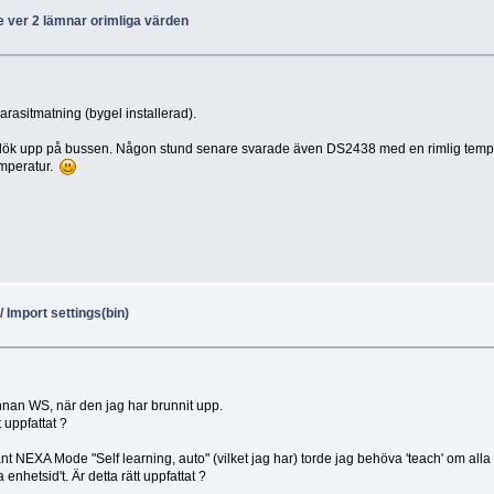
e ver 2 lämnar orimliga värden
arasitmatning (bygel installerad).
dök upp på bussen. Någon stund senare svarade även DS2438 med en rimlig temper
temperatur.
/ Import settings(bin)
 annan WS, när den jag har brunnit upp.
 uppfattat ?
t NEXA Mode "Self learning, auto" (vilket jag har) torde jag behöva 'teach' om al
nhetsid't. Är detta rätt uppfattat ?