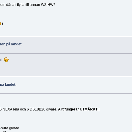
m där att flytta till annan WS HW?
)
men på landet.
ten
på landet.
v 6 NEXA relä och 6 DS18B20 givare.
Allt fungerar UTMÄRKT !
1-wire givare.