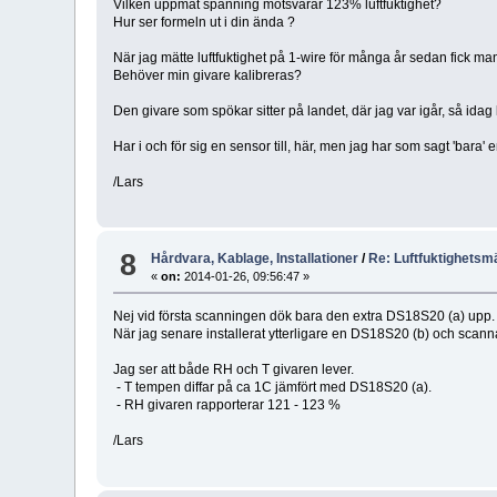
Vilken uppmät spänning motsvarar 123% luftfuktighet?
Hur ser formeln ut i din ända ?
När jag mätte luftfuktighet på 1-wire för många år sedan fick m
Behöver min givare kalibreras?
Den givare som spökar sitter på landet, där jag var igår, så idag
Har i och för sig en sensor till, här, men jag har som sagt 'bara'
/Lars
8
Hårdvara, Kablage, Installationer
/
Re: Luftfuktighetsm
«
on:
2014-01-26, 09:56:47 »
Nej vid första scanningen dök bara den extra DS18S20 (a) upp.
När jag senare installerat ytterligare en DS18S20 (b) och sc
Jag ser att både RH och T givaren lever.
- T tempen diffar på ca 1C jämfört med DS18S20 (a).
- RH givaren rapporterar 121 - 123 %
/Lars