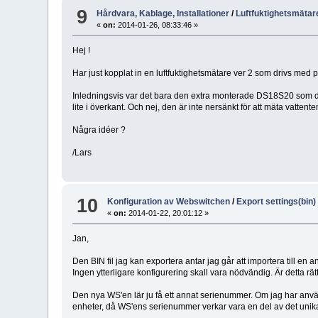
9
Hårdvara, Kablage, Installationer
/
Luftfuktighetsmätar
«
on:
2014-01-26, 08:33:46 »
Hej !
Har just kopplat in en luftfuktighetsmätare ver 2 som drivs med p
Inledningsvis var det bara den extra monterade DS18S20 som 
lite i överkant. Och nej, den är inte nersänkt för att mäta vatten
Några idéer ?
/Lars
10
Konfiguration av Webswitchen
/
Export settings(bin) 
«
on:
2014-01-22, 20:01:12 »
Jan,
Den BIN fil jag kan exportera antar jag går att importera till en
Ingen ytterligare konfigurering skall vara nödvändig. Är detta rätt
Den nya WS'en lär ju få ett annat serienummer. Om jag har använ
enheter, då WS'ens serienummer verkar vara en del av det unika e