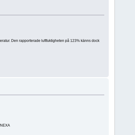
atur. Den rapporterade luftfuktigheten på 123% känns dock
la NEXA