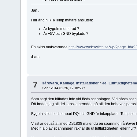
Jan ,
Hur är din RH/Temp mätare ansluten:
Är bygeln monterad ?
Är +5V och GND byglade ?
En skiss motsvarande
http://www.webswitch.se/wp/?page_id=9
/Lars
7
Hårdvara, Kablage, Installationer
/
Re: Luftfuktighetsm
«
on:
2014-01-26, 12:10:58 »
Som sagt den hittades inte vid fösta scanningen. Vid nästa scann
Då trodde jag att det kanske berodde på att den behöver 'parasiter
Bygeln sitter i och enbart DQ och GND är inkopplade. Temp sen
Visst är det så att med DS1838 mäter du en spänning från/över 
Med hjälp av spänningen räknar du ut luftfuktigheten, eller hur?