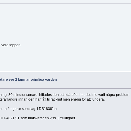
3
vore toppen.
ätare ver 2 lämnar orimliga värden
ing, 30 minuter senare, hittades den och därefter har det inte varit några problem.
a' längre innan den har fått tillräckligt men energi för att fungera.
sorn fungerar som sagt i DS1838'an.
HIH-4021/31 som motsvarar en viss luftfuktighet.