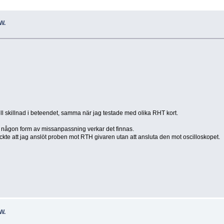
W.
l skillnad i beteendet, samma när jag testade med olika RHT kort.
någon form av missanpassning verkar det finnas.
äckte att jag anslöt proben mot RTH givaren utan att ansluta den mot oscilloskopet.
W.