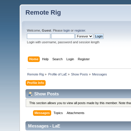
Remote Rig
Welcome,
Guest
. Please
login
or
register
.
Login with username, password and session length
Home
Help
Search
Login
Register
Remote Rig
»
Profile of LaE
»
Show Posts
»
Messages
Profile Info
Show Posts
This section allows you to view all posts made by this member. Note th
Messages
Topics
Attachments
Messages - LaE