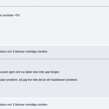
an ansluter +5V.
ätare ver 2 lämnar orimliga värden
t bussen igen och nu dyker den inte upp längre.
n problem, så jag tror inte det är ett 'sladdware' problem.
ätare ver 2 lämnar orimliga värden