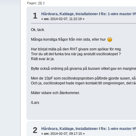
Pages: [
1
]
2
1
Hårdvara, Kablage, Installationer
/
Re: 1-wire master H
«
on:
2014-02-07, 11:22:19 »
Ok, tack.
Många konstiga frågor från min sida, eller hur
Har börjat mäta på den RHT givare som spökar för mig.
Tror du att det funka bra när jag anslutit oscilloskopet ?
Rätt svar är ja.
Bytte också ordning på givarna på bussen vilket gav en marginel
Men de 10pF som oscilloskopsproben påförde gjorde susen, så 
Och ja, oscilloskopet hade ingen kontakt till omgivningen, det r
Mäter vidare och återkommer.
/Lars
2
Hårdvara, Kablage, Installationer
/
Re: 1-wire master H
«
on:
2014-02-07, 09:17:15 »