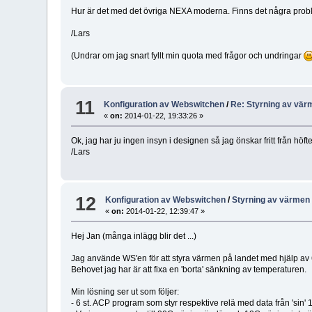
Hur är det med det övriga NEXA moderna. Finns det några proble
/Lars
(Undrar om jag snart fyllt min quota med frågor och undringar
11
Konfiguration av Webswitchen
/
Re: Styrning av vär
«
on:
2014-01-22, 19:33:26 »
Ok, jag har ju ingen insyn i designen så jag önskar fritt från höf
/Lars
12
Konfiguration av Webswitchen
/
Styrning av värmen 
«
on:
2014-01-22, 12:39:47 »
Hej Jan (många inlägg blir det ...)
Jag använde WS'en för att styra värmen på landet med hjälp a
Behovet jag har är att fixa en 'borta' sänkning av temperaturen.
Min lösning ser ut som följer:
- 6 st. ACP program som styr respektive relä med data från 'sin' 