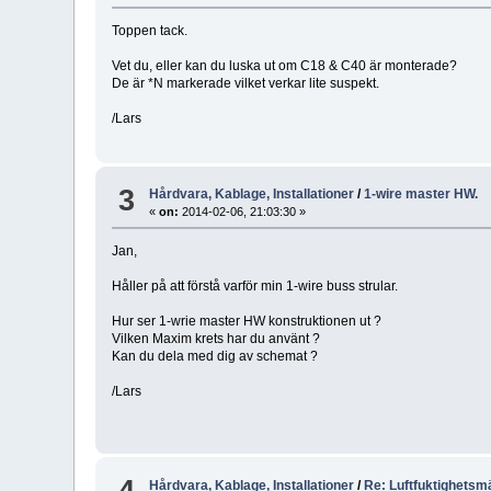
Toppen tack.
Vet du, eller kan du luska ut om C18 & C40 är monterade?
De är *N markerade vilket verkar lite suspekt.
/Lars
3
Hårdvara, Kablage, Installationer
/
1-wire master HW.
«
on:
2014-02-06, 21:03:30 »
Jan,
Håller på att förstå varför min 1-wire buss strular.
Hur ser 1-wrie master HW konstruktionen ut ?
Vilken Maxim krets har du använt ?
Kan du dela med dig av schemat ?
/Lars
4
Hårdvara, Kablage, Installationer
/
Re: Luftfuktighetsm