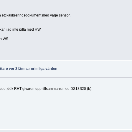
an ett kalibreringsdokument med varje sensor.
 kan jag inte pilla med HW.
 en WS.
ätare ver 2 lämnar orimliga värden
annade, dök RHT givaren upp tillsammans med DS18S20 (b).