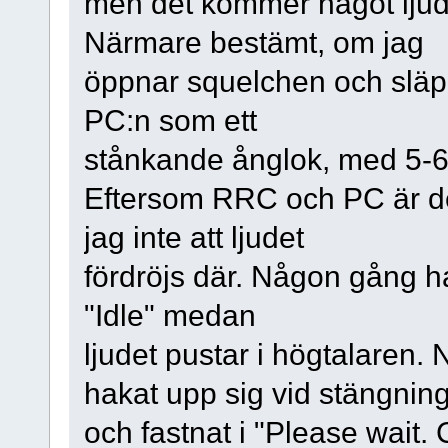
men det kommer något ljud i 
Närmare bestämt, om jag
öppnar squelchen och släppe
PC:n som ett
stånkande ånglok, med 5-6 
Eftersom RRC och PC är de
jag inte att ljudet
fördröjs där. Någon gång ha
"Idle" medan
ljudet pustar i högtalaren
hakat upp sig vid stängning
och fastnat i "Please wait.