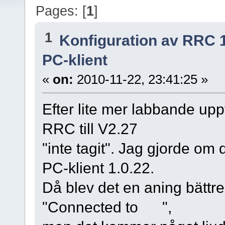
Pages: [
1
]
1
Konfiguration av RRC 
PC-klient
«
on:
2010-11-22, 23:41:25 »
Efter lite mer labbande upp
RRC till V2.27
"inte tagit". Jag gjorde om
PC-klient 1.0.22.
Då blev det en aning bättre
"Connected to ",