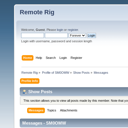
Remote Rig
Welcome,
Guest
. Please
login
or
register
.
Login with username, password and session length
Home
Help
Search
Login
Register
Remote Rig
»
Profile of SM0OMW
»
Show Posts
»
Messages
Profile Info
Show Posts
This section allows you to view all posts made by this member. Note that y
Messages
Topics
Attachments
Messages - SM0OMW