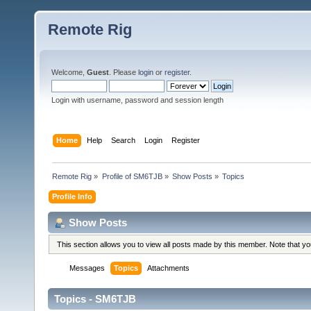
Remote Rig
Welcome,
Guest
. Please
login
or
register
.
Login with username, password and session length
Home
Help
Search
Login
Register
Remote Rig
»
Profile of SM6TJB
»
Show Posts
»
Topics
Profile Info
Show Posts
This section allows you to view all posts made by this member. Note that y
Messages
Topics
Attachments
Topics - SM6TJB