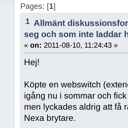
Pages: [
1
]
1
Allmänt diskussionsfo
seg och som inte laddar h
«
on:
2011-08-10, 11:24:43 »
Hej!
Köpte en webswitch (extend
igång nu i sommar och fick 
men lyckades aldrig att få r
Nexa brytare.