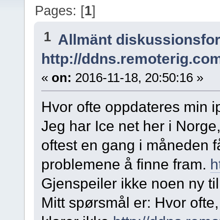
Pages: [
1
]
1
Allmänt diskussionsfo
http://ddns.remoterig.com
«
on:
2016-11-18, 20:50:16 »
Hvor ofte oppdateres min i
Jeg har Ice net her i Norge,
oftest en gang i måneden f
problemene å finne fram.
h
Gjenspeiler ikke noen ny tilko
Mitt spørsmål er: Hvor ofte