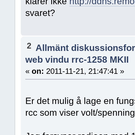
klarer ikke
http://ddns.remo
svaret?
2
Allmänt diskussionsfo
web vindu rrc-1258 MKII
«
on:
2011-11-21, 21:47:41 »
Er det mulig å lage en fungs
rcc som viser volt/spenning