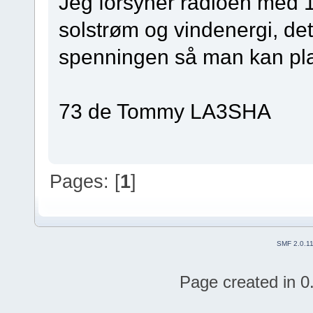
Jeg forsyner radioen med 1
solstrøm og vindenergi, det
spenningen så man kan pl
73 de Tommy LA3SHA
Pages: [
1
]
SMF 2.0.1
Page created in 0