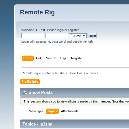
Remote Rig
Welcome,
Guest
. Please
login
or
register
.
Login with username, password and session length
Home
Help
Search
Login
Register
Remote Rig
»
Profile of la3sha
»
Show Posts
»
Topics
Profile Info
Show Posts
This section allows you to view all posts made by this member. Note that y
Messages
Topics
Attachments
Topics - la3sha