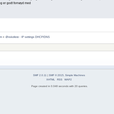
 jeg er godt fornøyd med
um
»
Ønskeliste - IP settings DHCP/DNS
SMF 2.0.11
|
SMF © 2015
,
Simple Machines
XHTML
RSS
WAP2
Page created in 0.048 seconds with 20 queries.