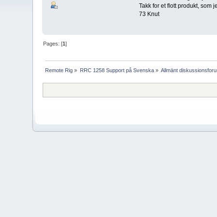
Takk for et flott produkt, som
73 Knut
Pages: [
1
]
Remote Rig
»
RRC 1258 Support på Svenska
»
Allmänt diskussionsfor