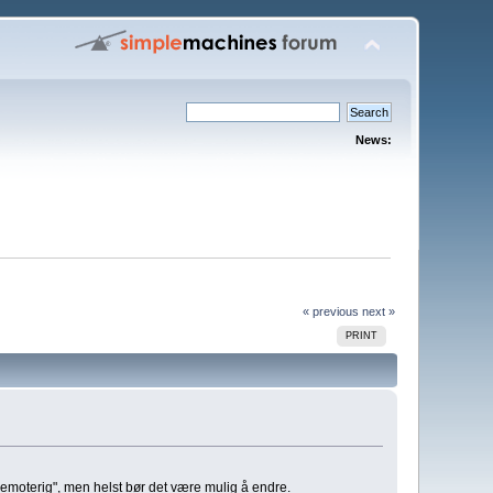
News:
« previous
next »
PRINT
remoterig", men helst bør det være mulig å endre.