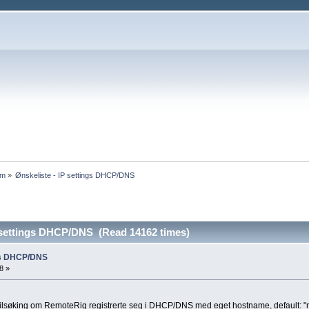
um
»
Ønskeliste - IP settings DHCP/DNS
P settings DHCP/DNS (Read 14162 times)
ngs DHCP/DNS
8 »
/feilsøking om RemoteRig registrerte seg i DHCP/DNS med eget hostname, default: "