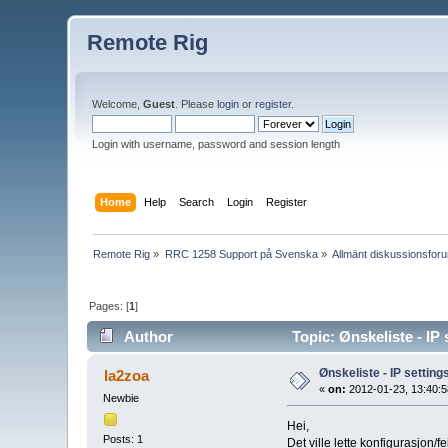
Remote Rig
Welcome,
Guest
. Please
login
or
register
.
Login with username, password and session length
Home
Help
Search
Login
Register
Remote Rig
»
RRC 1258 Support på Svenska
»
Allmänt diskussionsfor
Pages: [
1
]
Author
Topic: Ønskeliste - I
Ønskeliste - IP setti
la2zoa
«
on:
2012-01-23, 13:40:5
Newbie
Hei,
Posts: 1
Det ville lette konfigurasjon