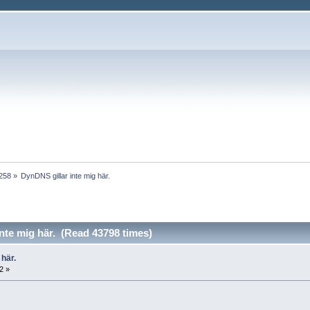
1258
»
DynDNS gillar inte mig här.
nte mig här. (Read 43798 times)
 här.
2 »