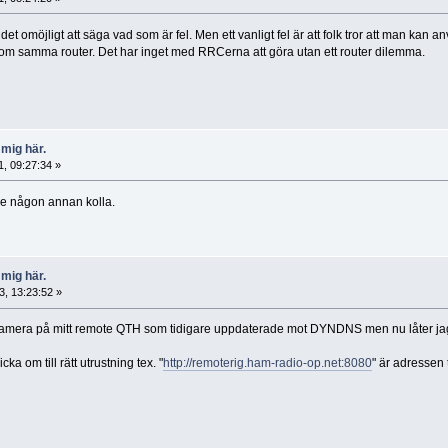
et omöjligt att säga vad som är fel. Men ett vanligt fel är att folk tror att man k
om samma router. Det har inget med RRCerna att göra utan ett router dilemma.
 mig här.
, 09:27:34 »
l be någon annan kolla.
 mig här.
, 13:23:52 »
mera på mitt remote QTH som tidigare uppdaterade mot DYNDNS men nu låter jag re
icka om till rätt utrustning tex. "
http://remoterig.ham-radio-op.net:8080
" är adressen t