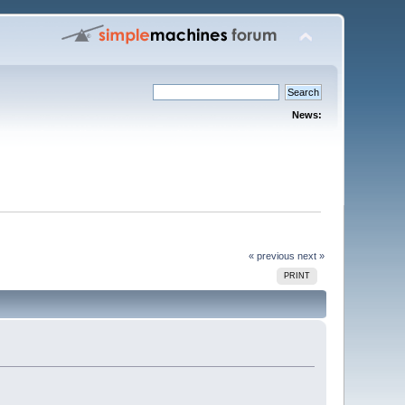
News:
« previous
next »
PRINT