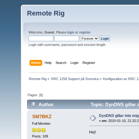
Remote Rig
Welcome,
Guest
. Please
login
or
register
.
Login with username, password and session length
Home
Help
Search
Login
Register
Remote Rig
»
RRC 1258 Support på Svenska
»
Konfiguration av RRC 
Pages: [
1
]
Author
Topic: DynDNS gillar i
DynDNS gillar inte mig
SM7BKZ
«
on:
2010-01-10, 21:32:2
Full Member
Hej!
Posts: 109