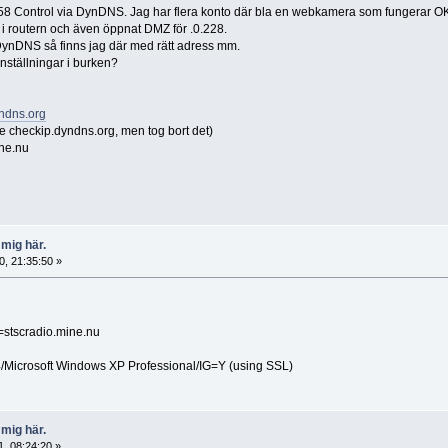
1258 Control via DynDNS. Jag har flera konto där bla en webkamera som fungerar O
t i routern och även öppnat DMZ för .0.228.
 DynDNS så finns jag där med rätt adress mm.
inställningar i burken?
ndns.org
 checkip.dyndns.org, men tog bort det)
ne.nu
 mig här.
, 21:35:50 »
stscradio.mine.nu
Microsoft Windows XP Professional/IG=Y (using SSL)
 mig här.
, 08:24:20 »