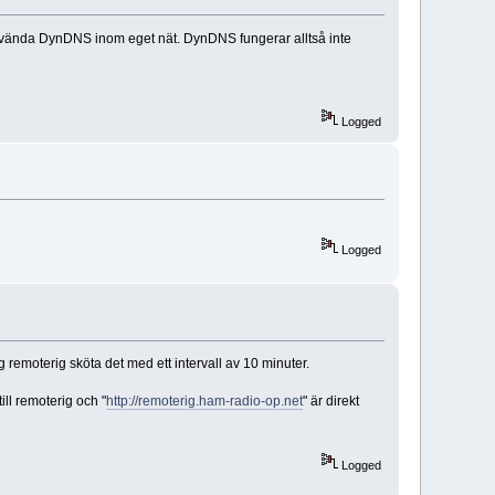
an använda DynDNS inom eget nät. DynDNS fungerar alltså inte
Logged
Logged
moterig sköta det med ett intervall av 10 minuter.
ill remoterig och "
http://remoterig.ham-radio-op.net
" är direkt
Logged