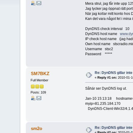
Mera strul, jag får inte upp 
Jag tycker jag öppnat rätt por
När jag kollar mitt konto hos
Kan det vara något fel i mina 
DynDNS check interval 10
DynDNS host name
www.dy
IP check host name (jag hade
Own host name stscradio.mi
Username stsc2
Password *****
Re: DynDNS gillar inte
SM7BKZ
«
Reply #1 on:
2010-01-10
Full Member
Såhär ser DynDNS log ut.
Posts: 109
Jan-10 15:13:18 hostname=
myip=81.235.184.170
DynDNS-Client-Win32/4.1.4/
Re: DynDNS gillar inte
sm2o
«
Reply #2 on:
2010-01-11