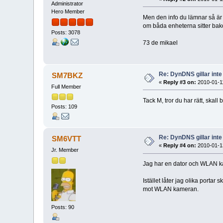
Administrator
Hero Member
Men den info du lämnar så är d
om båda enheterna sitter bak
Posts: 3078
73 de mikael
Re: DynDNS gillar inte
SM7BKZ
«
Reply #3 on:
2010-01-11
Full Member
Tack M, tror du har rätt, skal
Posts: 109
Re: DynDNS gillar inte
SM6VTT
«
Reply #4 on:
2010-01-13
Jr. Member
Jag har en dator och WLAN ka
Istället låter jag olika portar sk
mot WLAN kameran.
Posts: 90