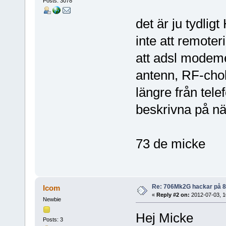
Posts: 3078
det är ju tydlig
inte att remoter
att adsl modeme
antenn, RF-cho
längre från telef
beskrivna på nä
73 de micke
Re: 706Mk2G hackar på 
Icom
«
Reply #2 on:
2012-07-03, 1
Newbie
Hej Micke
Posts: 3