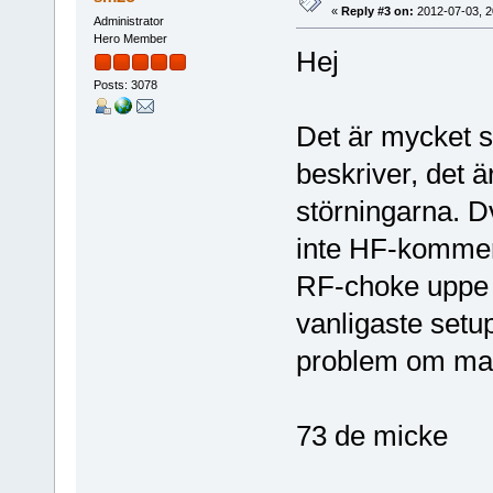
«
Reply #3 on:
2012-07-03, 2
Administrator
Hero Member
Hej
Posts: 3078
Det är mycket s
beskriver, det är
störningarna. Dv
inte HF-kommer 
RF-choke uppe v
vanligaste setu
problem om man
73 de micke