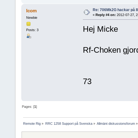
Re: 706Mk2G hackar på 
Icom
«
Reply #4 on:
2012-07-27, 2
Newbie
Hej Micke
Posts: 3
Rf-Choken gjord
73
Pages: [
1
]
Remote Rig
»
RRC 1258 Support på Svenska
»
Allmänt diskussionsforum
»