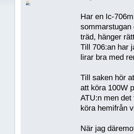
Har en Ic-706m
sommarstugan d
träd, hänger rät
Till 706:an har
lirar bra med r
Till saken hör a
att köra 100W 
ATU:n men det f
köra hemifrån v
När jag däremo