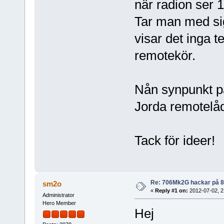
när radion ser 1
Tar man med sig
visar det inga t
remotekör.
Nån synpunkt p
Jorda remotelåd
Tack för ideer!
Re: 706Mk2G hackar på 
sm2o
«
Reply #1 on:
2012-07-02, 2
Administrator
Hero Member
Hej