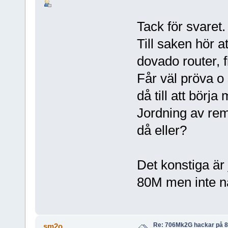
Tack för svaret.
Till saken hör at
dovado router, fi
Får väl pröva o 
då till att börja
Jordning av rem
då eller?
Det konstiga är
80M men inte nä
Re: 706Mk2G hackar på 
sm2o