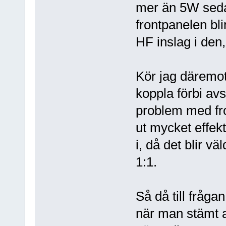
mer än 5W sedan
frontpanelen bl
HF inslag i den,
Kör jag däremo
koppla förbi av
problem med fro
ut mycket effek
i, då det blir v
1:1.
Så då till fråga
när man stämt a