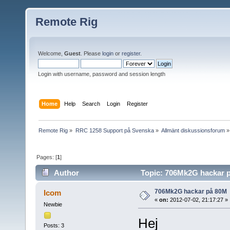
Remote Rig
Welcome,
Guest
. Please
login
or
register
.
Login with username, password and session length
Home
Help
Search
Login
Register
Remote Rig
»
RRC 1258 Support på Svenska
»
Allmänt diskussionsforum
»
Pages: [
1
]
Author
Topic: 706Mk2G hackar p
706Mk2G hackar på 80M
Icom
«
on:
2012-07-02, 21:17:27 »
Newbie
Hej
Posts: 3