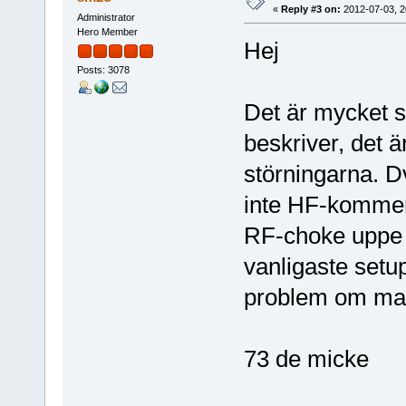
«
Reply #3 on:
2012-07-03, 2
Administrator
Hero Member
Hej
Posts: 3078
Det är mycket s
beskriver, det är
störningarna. Dv
inte HF-kommer 
RF-choke uppe v
vanligaste setu
problem om man
73 de micke