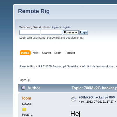
Remote Rig
Welcome,
Guest
. Please
login
or
register
.
Login with username, password and session length
Home
Help
Search
Login
Register
Remote Rig
»
RRC 1258 Support på Svenska
»
Allmänt diskussionsforum
»
Pages: [
1
]
Author
Topic: 706Mk2G hackar p
706Mk2G hackar på 80M
Icom
«
on:
2012-07-02, 21:17:27 »
Newbie
Hej
Posts: 3