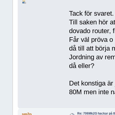
Tack för svaret.
Till saken hör at
dovado router, fi
Får väl pröva o 
då till att börja
Jordning av rem
då eller?
Det konstiga är
80M men inte nä
Re: 706Mk2G hackar på 
sm2o