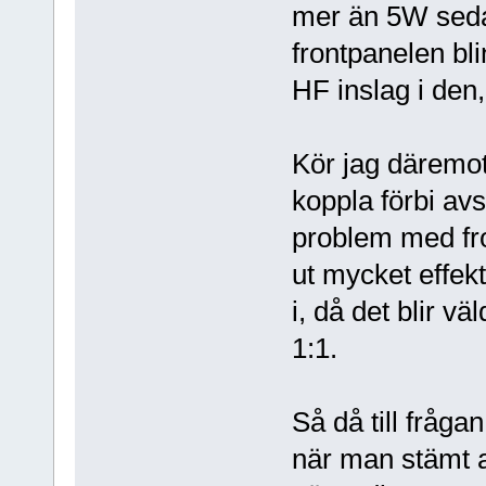
mer än 5W sedan
frontpanelen bl
HF inslag i den,
Kör jag däremo
koppla förbi av
problem med fro
ut mycket effek
i, då det blir v
1:1.
Så då till fråga
när man stämt a