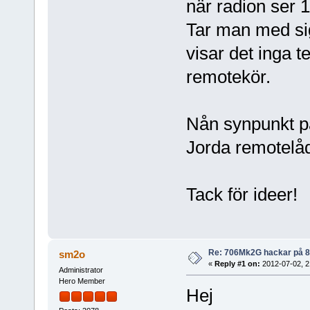
när radion ser 1
Tar man med sig
visar det inga t
remotekör.
Nån synpunkt p
Jorda remotelåd
Tack för ideer!
Re: 706Mk2G hackar på 
sm2o
«
Reply #1 on:
2012-07-02, 2
Administrator
Hero Member
Hej