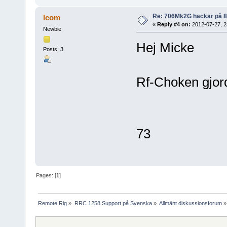
Re: 706Mk2G hackar på 
Icom
«
Reply #4 on:
2012-07-27, 2
Newbie
Hej Micke
Posts: 3
Rf-Choken gjord
73
Pages: [
1
]
Remote Rig
»
RRC 1258 Support på Svenska
»
Allmänt diskussionsforum
»