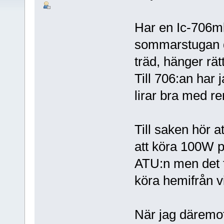
Har en Ic-706m
sommarstugan d
träd, hänger rät
Till 706:an har
lirar bra med r
Till saken hör a
att köra 100W 
ATU:n men det f
köra hemifrån v
När jag däremo