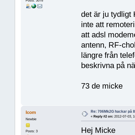
Posts: 3078
det är ju tydlig
inte att remoter
att adsl modeme
antenn, RF-cho
längre från telef
beskrivna på nä
73 de micke
Re: 706Mk2G hackar på 
Icom
«
Reply #2 on:
2012-07-03, 1
Newbie
Hej Micke
Posts: 3