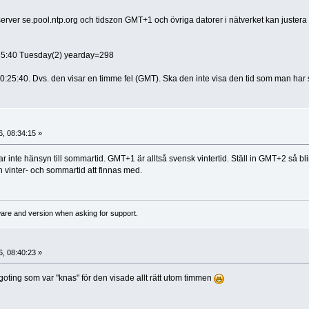
erver se.pool.ntp.org och tidszon GMT+1 och övriga datorer i nätverket kan justera 
35:40 Tuesday(2) yearday=298
0:25:40. Dvs. den visar en timme fel (GMT). Ska den inte visa den tid som man har st
, 08:34:15 »
nte hänsyn till sommartid. GMT+1 är alltså svensk vintertid. Ställ in GMT+2 så blir
 vinter- och sommartid att finnas med.
ware and version when asking for support.
, 08:40:23 »
goting som var "knas" för den visade allt rätt utom timmen