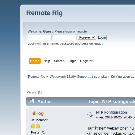
Remote Rig
Welcome,
Guest
. Please
login
or
register
.
Login with username, password and session length
Home
Help
Search
Login
Register
Remote Rig
»
Webswitch 1216H Support på svenska
»
Konfiguration a
Pages: [
1
]
Author
Topic: NTP konfigurat
NTP konfiguration
nilrog
«
on:
2011-10-25, 20:46:5
Jr. Member
Har fått hem webswitchen nu
Posts: 71
kan se om den lyckas kontakta