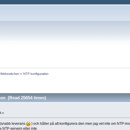
v Webswitchen
»
NTP konfiguration
ion (Read 25654 times)
4 »
 (snabb leverans
) och håller på att konfigurera den men jag vet inte om NTP-instä
 NTP-servern eller inte.