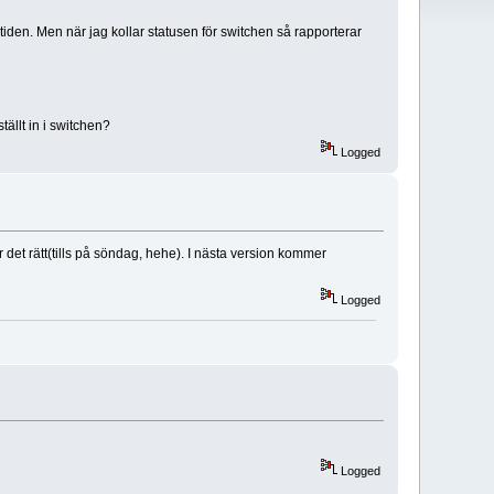
tiden. Men när jag kollar statusen för switchen så rapporterar
ällt in i switchen?
Logged
 det rätt(tills på söndag, hehe). I nästa version kommer
Logged
Logged