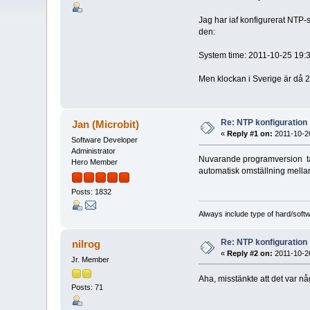
Jag har iaf konfigurerat NTP-s
den:
System time: 2011-10-25 19:
Men klockan i Sverige är då 2
Re: NTP konfiguration
Jan (Microbit)
«
Reply #1 on:
2011-10-26
Software Developer
Administrator
Nuvarande programversion tar i
Hero Member
automatisk omställning mellan
Posts: 1832
Always include type of hard/soft
Re: NTP konfiguration
nilrog
«
Reply #2 on:
2011-10-26
Jr. Member
Aha, misstänkte att det var nå
Posts: 71