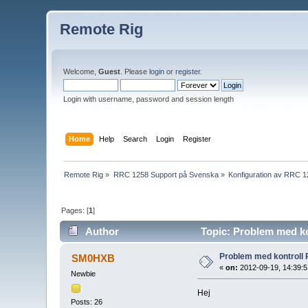
Remote Rig
Welcome,
Guest
. Please
login
or
register
.
Login with username, password and session length
Home
Help
Search
Login
Register
Remote Rig
»
RRC 1258 Support på Svenska
»
Konfiguration av RRC 
Pages: [
1
]
Author
Topic: Problem med ko
Problem med kontroll
SM0HXB
«
on:
2012-09-19, 14:39:5
Newbie
Hej
Posts: 26