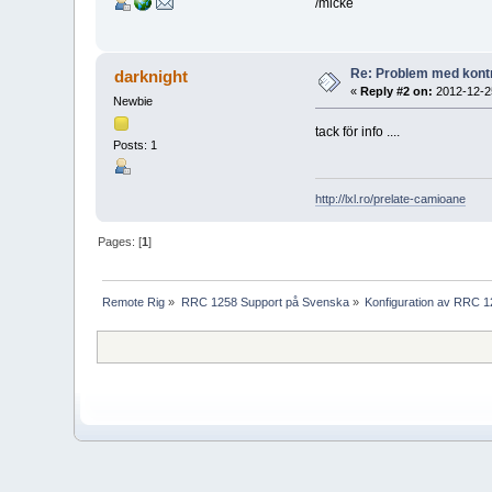
/micke
Re: Problem med kont
darknight
«
Reply #2 on:
2012-12-25
Newbie
tack för info ....
Posts: 1
http://lxl.ro/prelate-camioane
Pages: [
1
]
Remote Rig
»
RRC 1258 Support på Svenska
»
Konfiguration av RRC 