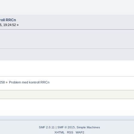
roll RRCn
, 19:24:52 »
1258
»
Problem med kontroll RRCn
SMF 2.0.11
|
SMF © 2015
,
Simple Machines
XHTML
RSS
WAP2