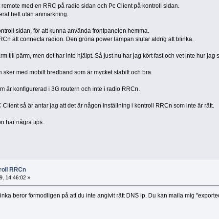
 remote med en RRC på radio sidan och Pc Client på kontroll sidan.
erat helt utan anmärkning.
ntroll sidan, för att kunna använda frontpanelen hemma.
RRCn att connecta radion. Den gröna power lampan slutar aldrig att blinka.
m till pärm, men det har inte hjälpt. Så just nu har jag kört fast och vet inte hur ja
 sker med mobilt bredband som är mycket stabilt och bra.
 är konfigurerad i 3G routern och inte i radio RRCn.
lient så är antar jag att det är någon inställning i kontroll RRCn som inte är rätt.
n har några tips.
roll RRCn
, 14:46:02 »
linka beror förmodligen på att du inte angivit rätt DNS ip. Du kan maila mig "exported