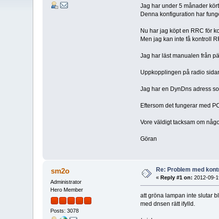
Jag har under 5 månader kört
Denna konfiguration har fung
Nu har jag köpt en RRC för ko
Men jag kan inte få kontroll 
Jag har läst manualen från pär
Uppkopplingen på radio sidan
Jag har en DynDns adress som
Eftersom det fungerar med PC C
Vore väldigt tacksam om någo
Göran
Re: Problem med kont
sm2o
«
Reply #1 on:
2012-09-19
Administrator
Hero Member
att gröna lampan inte slutar b
med dnsen rätt ifylld.
Posts: 3078