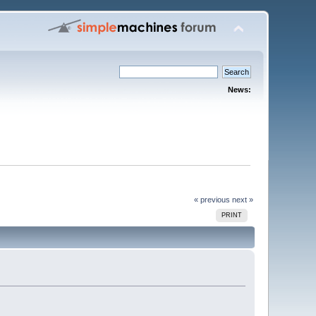
News:
« previous
next »
PRINT