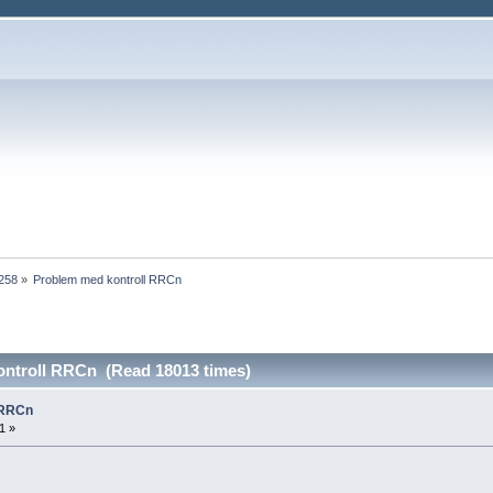
1258
»
Problem med kontroll RRCn
ntroll RRCn (Read 18013 times)
 RRCn
1 »