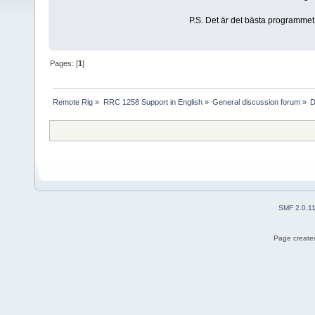
P.S. Det är det bästa programmet
Pages: [
1
]
Remote Rig
»
RRC 1258 Support in English
»
General discussion forum
»
D
SMF 2.0.1
Page created