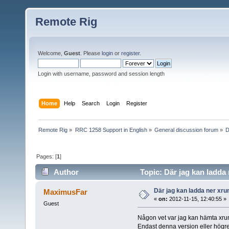
Remote Rig
Welcome,
Guest
. Please
login
or
register
.
Login with username, password and session length
Home
Help
Search
Login
Register
Remote Rig
»
RRC 1258 Support in English
»
General discussion forum
»
D
Pages: [
1
]
Author
Topic: Där jag kan ladda
Där jag kan ladda ner xru
MaximusFar
«
on:
2012-11-15, 12:40:55 »
Guest
Någon vet var jag kan hämta xru
Endast denna version eller högre