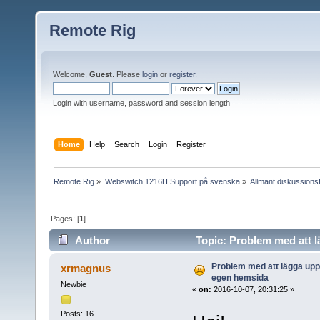
Remote Rig
Welcome,
Guest
. Please
login
or
register
.
Login with username, password and session length
Home
Help
Search
Login
Register
Remote Rig
»
Webswitch 1216H Support på svenska
»
Allmänt diskussion
Pages: [
1
]
Author
Topic: Problem med att l
Problem med att lägga upp
xrmagnus
egen hemsida
Newbie
«
on:
2016-10-07, 20:31:25 »
Posts: 16