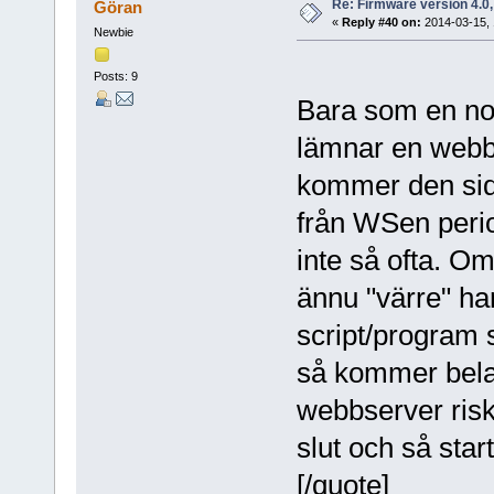
Re: Firmware version 4.0
Göran
«
Reply #40 on:
2014-03-15, 
Newbie
Posts: 9
Bara som en note
lämnar en webb
kommer den sida
från WSen peri
inte så ofta. Om
ännu "värre" ha
script/program
så kommer bel
webbserver riske
slut och så star
[/quote]