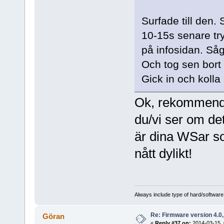
Surfade till den.
10-15s senare try
på infosidan. Så
Och tog sen bort
Gick in och kolla
Ok, rekommender
du/vi ser om det
är dina WSar so
nått dylikt!
Always include type of hard/software
Re: Firmware version 4.0
Göran
«
Reply #37 on:
2014-03-15, 