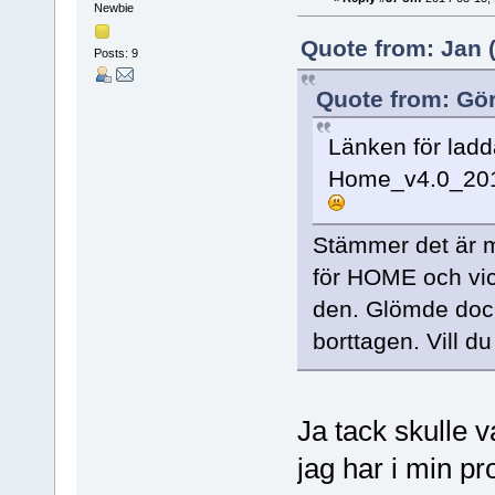
Newbie
Quote from: Jan (
Posts: 9
Quote from: Gör
Länken för ladd
Home_v4.0_2014
Stämmer det är me
för HOME och vic
den. Glömde dock n
borttagen. Vill d
Ja tack skulle v
jag har i min pr