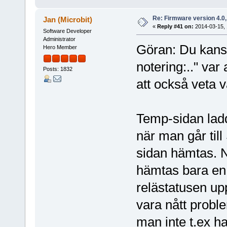
Re: Firmware version 4.0
Jan (Microbit)
«
Reply #41 on:
2014-03-15, 
Software Developer
Administrator
Göran: Du kansk
Hero Member
notering:.." var
Posts: 1832
att också veta 
Temp-sidan lad
när man går til
sidan hämtas. N
hämtas bara en 
relästatusen up
vara nått probl
man inte t.ex h