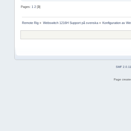
Pages:
1
2
[
3
]
Remote Rig
»
Webswitch 1216H Support på svenska
»
Konfiguration av W
SMF 2.0.1
Page created