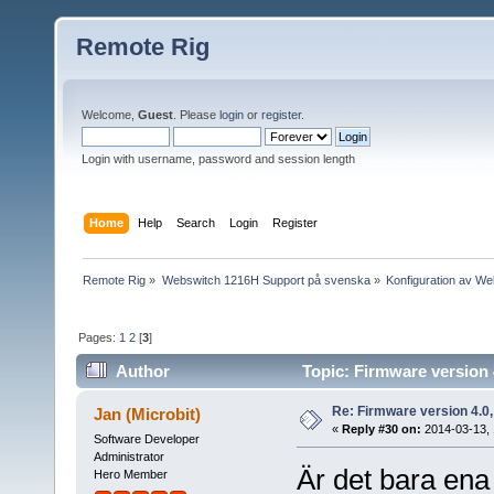
Remote Rig
Welcome,
Guest
. Please
login
or
register
.
Login with username, password and session length
Home
Help
Search
Login
Register
Remote Rig
»
Webswitch 1216H Support på svenska
»
Konfiguration av W
Pages:
1
2
[
3
]
Author
Topic: Firmware version 
Re: Firmware version 4.0
Jan (Microbit)
«
Reply #30 on:
2014-03-13, 
Software Developer
Administrator
Är det bara en
Hero Member