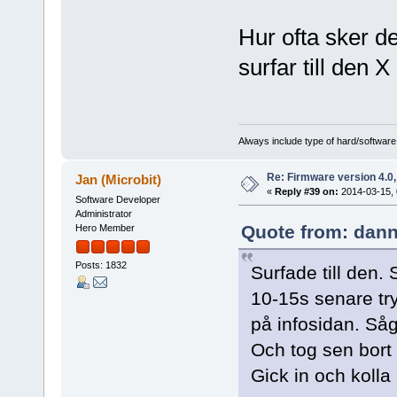
Hur ofta sker d
surfar till den
Always include type of hard/software
Re: Firmware version 4.0
Jan (Microbit)
«
Reply #39 on:
2014-03-15, 
Software Developer
Administrator
Quote from: dann
Hero Member
Posts: 1832
Surfade till den.
10-15s senare try
på infosidan. Så
Och tog sen bort
Gick in och kolla