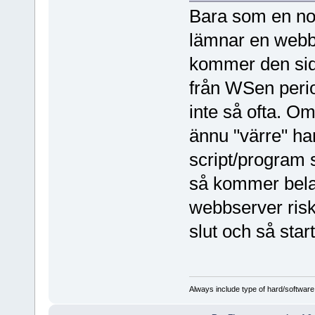
Bara som en note
lämnar en webb
kommer den sida
från WSen peri
inte så ofta. Om
ännu "värre" ha
script/program
så kommer bel
webbserver riske
slut och så star
Always include type of hard/software