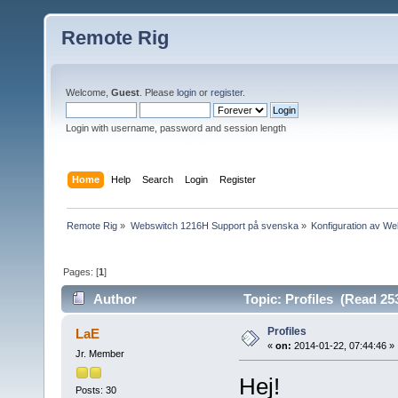
Remote Rig
Welcome,
Guest
. Please
login
or
register
.
Login with username, password and session length
Home
Help
Search
Login
Register
Remote Rig
»
Webswitch 1216H Support på svenska
»
Konfiguration av W
Pages: [
1
]
Author
Topic: Profiles (Read 25
Profiles
LaE
«
on:
2014-01-22, 07:44:46 »
Jr. Member
Hej!
Posts: 30