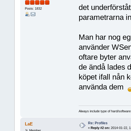
det underförståt
Posts: 1832
parametrarna i
Man har nog ege
använder WSen
oftare byter an
de ändå lades di
köpet ifall nån 
använda dem
Always include type of hard/software
Re: Profiles
LaE
«
Reply #2 on:
2014-01-22, 1
Jr. Member