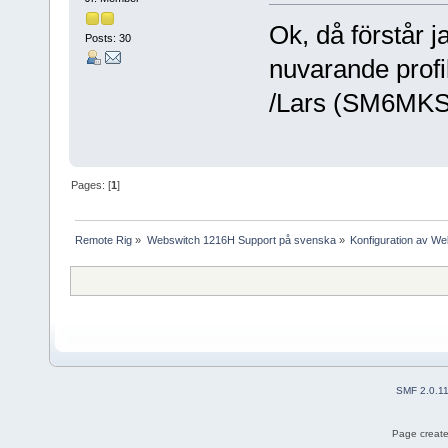
Ok, då förstår 
Posts: 30
nuvarande profi
/Lars (SM6MKS
Pages: [
1
]
Remote Rig
»
Webswitch 1216H Support på svenska
»
Konfiguration av W
SMF 2.0.1
Page create