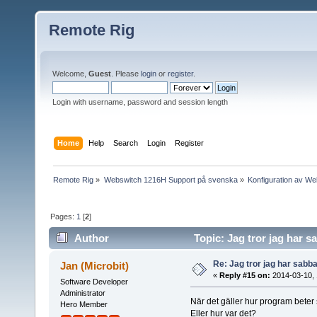
Remote Rig
Welcome,
Guest
. Please
login
or
register
.
Login with username, password and session length
Home
Help
Search
Login
Register
Remote Rig
»
Webswitch 1216H Support på svenska
»
Konfiguration av W
Pages:
1
[
2
]
Author
Topic: Jag tror jag har s
Re: Jag tror jag har sabba
Jan (Microbit)
«
Reply #15 on:
2014-03-10, 
Software Developer
Administrator
När det gäller hur program beter
Hero Member
Eller hur var det?