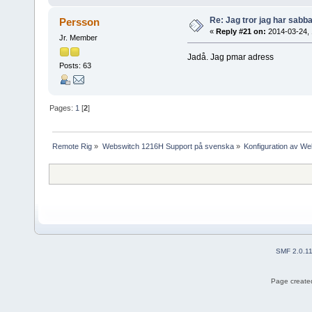
Re: Jag tror jag har sabba
Persson
«
Reply #21 on:
2014-03-24, 
Jr. Member
Jadå. Jag pmar adress
Posts: 63
Pages:
1
[
2
]
Remote Rig
»
Webswitch 1216H Support på svenska
»
Konfiguration av W
SMF 2.0.1
Page created