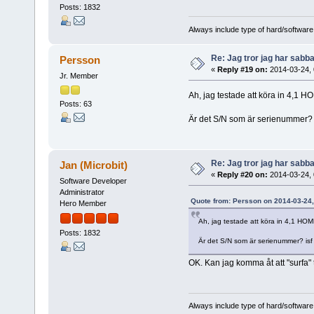
Posts: 1832
Always include type of hard/software
Re: Jag tror jag har sabba
Persson
«
Reply #19 on:
2014-03-24, 
Jr. Member
Ah, jag testade att köra in 4,1 H
Posts: 63
Är det S/N som är serienummer? 
Re: Jag tror jag har sabba
Jan (Microbit)
«
Reply #20 on:
2014-03-24, 
Software Developer
Administrator
Quote from: Persson on 2014-03-24,
Hero Member
Ah, jag testade att köra in 4,1 HOM
Posts: 1832
Är det S/N som är serienummer? isf
OK. Kan jag komma åt att "surfa" ti
Always include type of hard/software