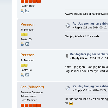
Posts: 1832
Always include type of hard/software
Re: Jag tror jag har sabba
Persson
«
Reply #16 on:
2014-03-10, 
Jr. Member
Nej jag körde i 3.7 via usb
Posts: 63
Re: Jag tror jag har sabbat 
Persson
«
Reply #17 on:
2014-03-21, 14
Jr. Member
hmm... jag igen... kan jag ha rå
Posts: 63
Jag saknar endel i menyn, vad k
Re: Jag tror jag har sabba
Jan (Microbit)
«
Reply #18 on:
2014-03-24, 
Software Developer
Administrator
Det där är en följd av att du slä
Hero Member
till