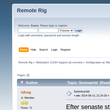
Remote Rig
Welcome,
Guest
. Please
login
or
register
.
Login with username, password and session length
Home
Help
Search
Login
Register
Remote Rig
»
Webswitch 1216H Support på svenska
»
Konfiguration av W
Pages: [
1
]
Author
Topic: Sommartid (Read 
Sommartid
nilrog
«
on:
2014-08-13, 21:24:28 »
Jr. Member
Efter senaste st
Posts: 71