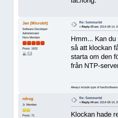
lat./long.
Re: Sommartid
Jan (Microbit)
«
Reply #3 on:
2014-08-14, 0
Software Developer
Administrator
Hmm... Kan du t
Hero Member
så att klockan f
Posts: 1832
starta om den fö
från NTP-server
Always include type of hard/software
Re: Sommartid
nilrog
«
Reply #4 on:
2014-08-14, 0
Jr. Member
Klockan hade red
Posts: 71