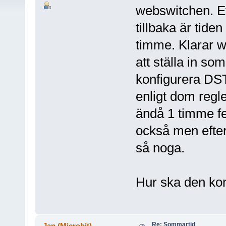
webswitchen. Eft
tillbaka är tide
timme. Klarar 
att ställa in s
konfigurera DST 
enligt dom regl
ändå 1 timme fel
också men efters
så noga.
Hur ska den konf
Re: Sommartid
Jan (Microbit)