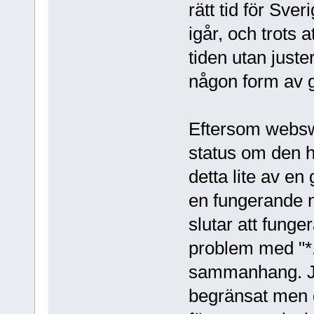
rätt tid för Sver
igår, och trots
tiden utan juste
någon form av gl
Eftersom webswi
status om den h
detta lite av e
en fungerande 
slutar att funge
problem med "*.
sammanhang. Ja
begränsat men o