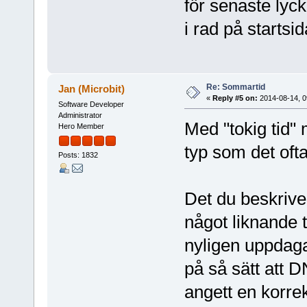
för senaste lyck
i rad på startsid
Re: Sommartid
Jan (Microbit)
«
Reply #5 on:
2014-08-14, 0
Software Developer
Administrator
Med "tokig tid"
Hero Member
typ som det ofta
Posts: 1832
Det du beskriver
något liknande 
nyligen uppdagad
på så sätt att D
angett en korre