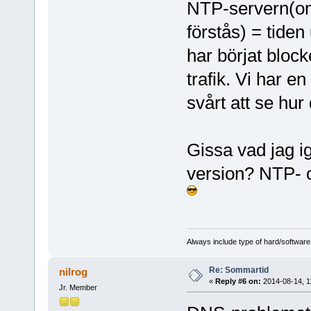
NTP-servern(om
förstås) = tiden
har börjat blo
trafik. Vi har en
svårt att se hur 
Gissa vad jag igå
version? NTP- 
Always include type of hard/software
Re: Sommartid
nilrog
«
Reply #6 on:
2014-08-14, 1
Jr. Member