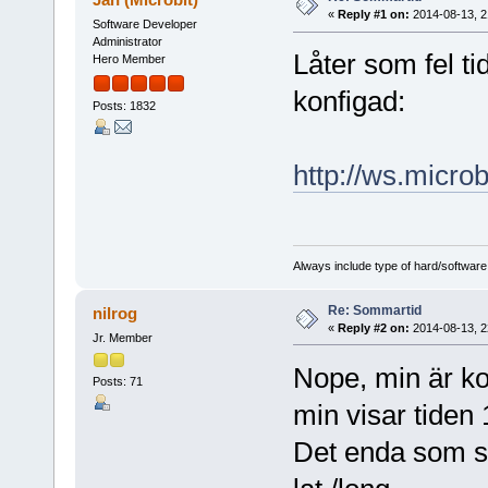
«
Reply #1 on:
2014-08-13, 2
Software Developer
Administrator
Låter som fel ti
Hero Member
konfigad:
Posts: 1832
http://ws.microb
Always include type of hard/software
Re: Sommartid
nilrog
«
Reply #2 on:
2014-08-13, 2
Jr. Member
Nope, min är k
Posts: 71
min visar tiden 
Det enda som ski