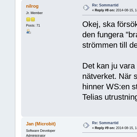
Re: Sommartid
nilrog
«
Reply #8 on:
2014-08-15, 1
Jr. Member
Okej, ska försö
Posts: 71
den fungera "bra
strömmen till d
Det kan ju vara
nätverket. När
hinner WS:en st
Telias utrustnin
Re: Sommartid
Jan (Microbit)
«
Reply #9 on:
2014-08-15, 1
Software Developer
Administrator