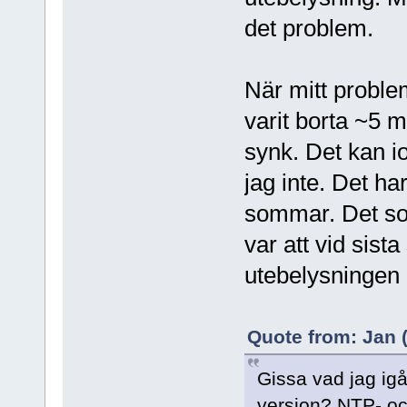
det problem.
När mitt probl
varit borta ~5 m
synk. Det kan io
jag inte. Det har
sommar. Det so
var att vid sist
utebelysningen 
Quote from: Jan (
Gissa vad jag igår
version? NTP- o