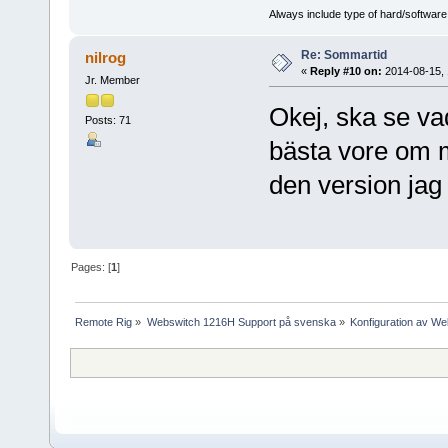
Always include type of hard/software
Re: Sommartid
nilrog
«
Reply #10 on:
2014-08-15, 
Jr. Member
Okej, ska se vad
Posts: 71
bästa vore om 
den version jag
Pages: [
1
]
Remote Rig
»
Webswitch 1216H Support på svenska
»
Konfiguration av W