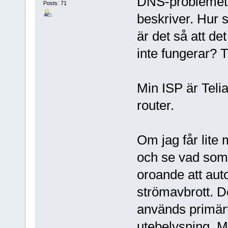
DNS-problemet 
Posts: 71
beskriver. Hur s
är det så att d
inte fungerar? T
Min ISP är Teli
router.
Om jag får lite 
och se vad som 
oroande att aut
strömavbrott. De
används primärt
utebelysning. Me