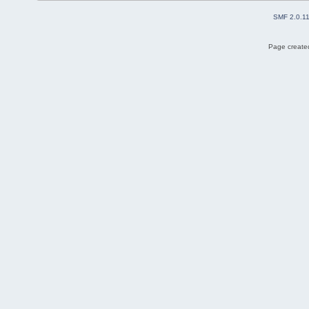
SMF 2.0.1
Page created