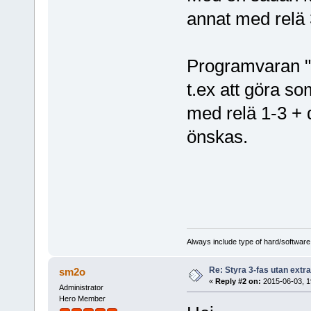
annat med relä 
Programvaran "H
t.ex att göra so
med relä 1-3 + 
önskas.
Always include type of hard/software
Re: Styra 3-fas utan extr
sm2o
«
Reply #2 on:
2015-06-03, 1
Administrator
Hero Member