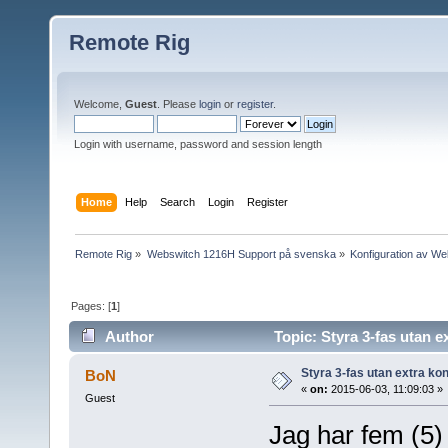
Remote Rig
Welcome,
Guest
. Please
login
or
register
.
Login with username, password and session length
Home
Help
Search
Login
Register
Remote Rig
»
Webswitch 1216H Support på svenska
»
Konfiguration av W
Pages: [
1
]
Author
Topic: Styra 3-fas utan e
Styra 3-fas utan extra ko
BoN
«
on:
2015-06-03, 11:09:03 »
Guest
Jag har fem (5) e