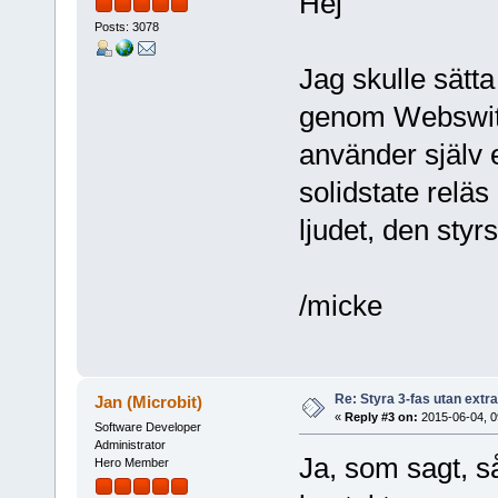
Hej
Posts: 3078
Jag skulle sätta
genom Webswitc
använder själv e
solidstate reläs
ljudet, den styr
/micke
Re: Styra 3-fas utan extr
Jan (Microbit)
«
Reply #3 on:
2015-06-04, 0
Software Developer
Administrator
Ja, som sagt, så
Hero Member