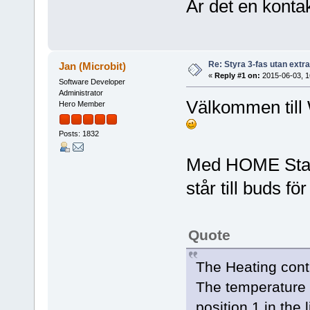
Är det en konta
Re: Styra 3-fas utan extr
Jan (Microbit)
«
Reply #1 on:
2015-06-03, 1
Software Developer
Administrator
Välkommen till
Hero Member
Posts: 1832
Med HOME Stan
står till buds fö
Quote
The Heating contr
The temperature 
position 1 in the 