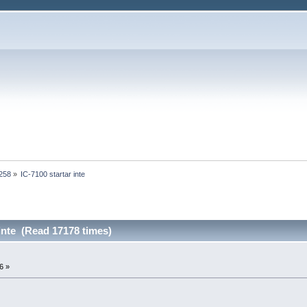
1258
»
IC-7100 startar inte
 inte (Read 17178 times)
6 »