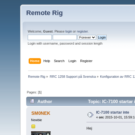
Remote Rig
Welcome,
Guest
. Please
login
or
register
.
Login with username, password and session length
Home
Help
Search
Login
Register
Remote Rig
»
RRC 1258 Support på Svenska
»
Konfiguration av RRC 
Pages: [
1
]
Author
Topic: IC-7100 startar
IC-7100 startar inte
SM0NEK
«
on:
2015-10-01, 15:59:1
Newbie
Hej