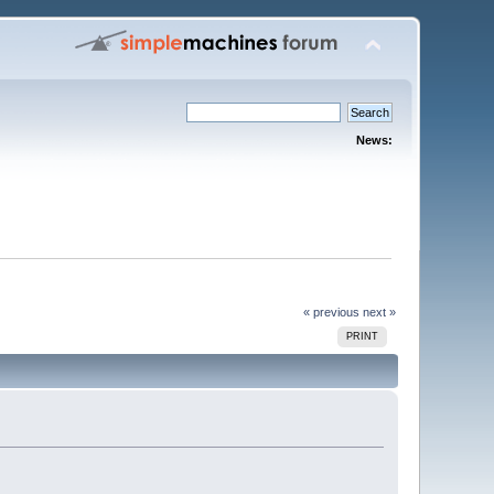
News:
« previous
next »
PRINT