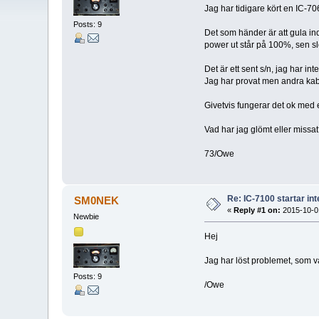
Jag har tidigare kört en IC-7
Posts: 9
Det som händer är att gula in
power ut står på 100%, sen sl
Det är ett sent s/n, jag har i
Jag har provat men andra kab
Givetvis fungerar det ok med 
Vad har jag glömt eller missa
73/Owe
Re: IC-7100 startar int
SM0NEK
«
Reply #1 on:
2015-10-01
Newbie
Hej
Jag har löst problemet, som v
Posts: 9
/Owe