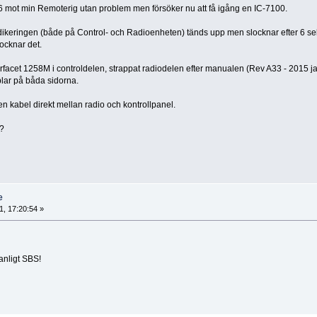
06 mot min Remoterig utan problem men försöker nu att få igång en IC-7100.
dikeringen (både på Control- och Radioenheten) tänds upp men slocknar efter 6 sek
ocknar det.
nterfacet 1258M i controldelen, strappat radiodelen efter manualen (Rev A33 - 2015 ja
lar på båda sidorna.
en kabel direkt mellan radio och kontrollpanel.
t?
e
, 17:20:54 »
anligt SBS!