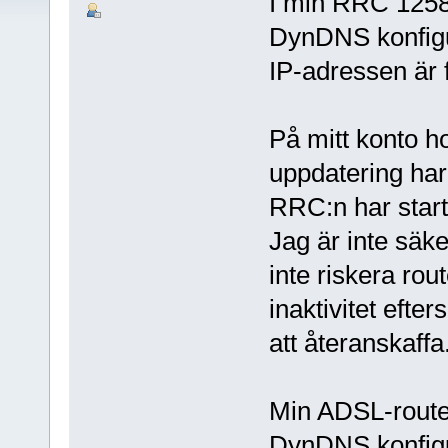
I min RRC 1258
DynDNS konfigu
IP-adressen är 
På mitt konto h
uppdatering har
RRC:n har start
Jag är inte säke
inte riskera ro
inaktivitet efte
att återanskaffa
Min ADSL-router
DynDNS konfigu