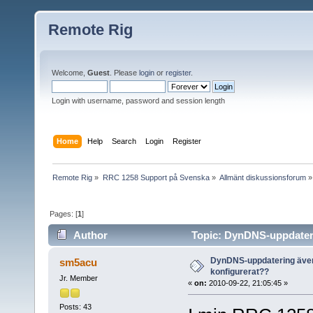
Remote Rig
Welcome,
Guest
. Please
login
or
register
.
Login with username, password and session length
Home
Help
Search
Login
Register
Remote Rig
»
RRC 1258 Support på Svenska
»
Allmänt diskussionsforum
»
Pages: [
1
]
Author
Topic: DynDNS-uppdateri
DynDNS-uppdatering äve
sm5acu
konfigurerat??
Jr. Member
«
on:
2010-09-22, 21:05:45 »
Posts: 43