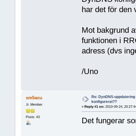
har det för den 
Mot bakgrund a
funktionen i RR
adress (dvs in
/Uno
Re: DynDNS-uppdatering
sm5acu
konfigurerat??
Jr. Member
«
Reply #1 on:
2010-09-24, 20:27:4
Posts: 43
Det fungerar so