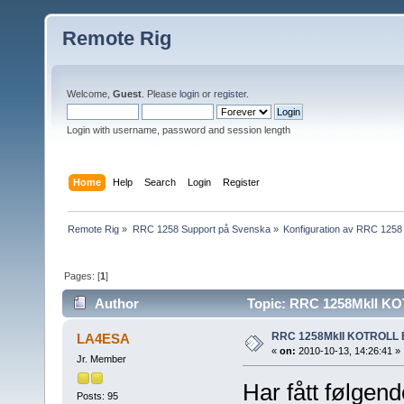
Remote Rig
Welcome,
Guest
. Please
login
or
register
.
Login with username, password and session length
Home
Help
Search
Login
Register
Remote Rig
»
RRC 1258 Support på Svenska
»
Konfiguration av RRC 1258
Pages: [
1
]
Author
Topic: RRC 1258MkII KO
RRC 1258MkII KOTROLL
LA4ESA
«
on:
2010-10-13, 14:26:41 »
Jr. Member
Har fått følgend
Posts: 95