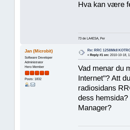
Hva kan være fe
73 de LA4ESA, Per
Re: RRC 1258MkII KOTR
Jan (Microbit)
«
Reply #1 on:
2010-10-18, 1
Software Developer
Administrator
Vad menar du me
Hero Member
Internet"? Att 
Posts: 1832
radiosidans RRC?
dess hemsida? V
Manager?