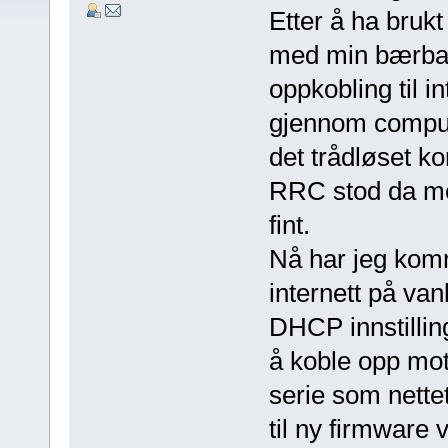
Etter å ha bruk
med min bærbare
oppkobling til i
gjennom compute
det trådløset ko
RRC stod da med
fint.
Nå har jeg komm
internett på van
DHCP innstillin
å koble opp mot 
serie som nette
til ny firmware 