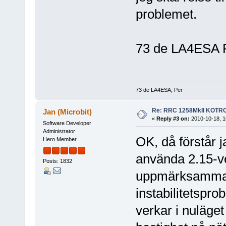
problemet.
73 de LA4ESA 
73 de LA4ESA, Per
Re: RRC 1258MkII KOTR
Jan (Microbit)
«
Reply #3 on:
2010-10-18, 1
Software Developer
Administrator
OK, då förstår j
Hero Member
använda 2.15-ver
Posts: 1832
uppmärksammade
instabilitetspr
verkar i nuläget