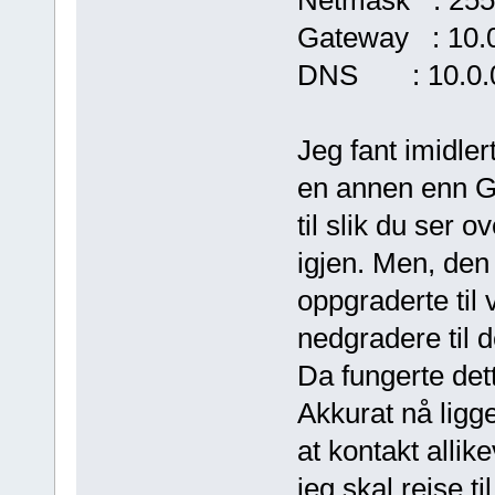
Gateway : 10.0
DNS : 10.0.0
Jeg fant imidle
en annen enn G
til slik du ser 
igjen. Men, den 
oppgraderte til 
nedgradere til d
Da fungerte dette
Akkurat nå ligge
at kontakt allik
jeg skal reise ti