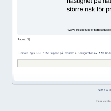
hastighet på nä
större risk för 
Always include type of hard/software
Pages: [
1
]
Remote Rig
»
RRC 1258 Support på Svenska
»
Konfiguration av RRC 1258
SMF 2.0.1
Page created