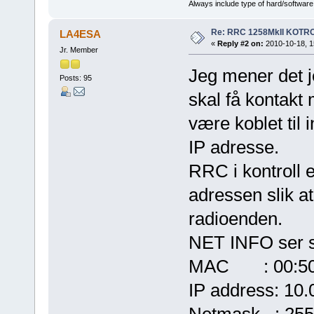
Always include type of hard/software
Re: RRC 1258MkII KOTR
LA4ESA
«
Reply #2 on:
2010-10-18, 1
Jr. Member
Jeg mener det je
Posts: 95
skal få kontak
være koblet til 
IP adresse.
RRC i kontroll 
adressen slik a
radioenden.
NET INFO ser sl
MAC : 00:50:c
IP address: 10.
Netmask : 255