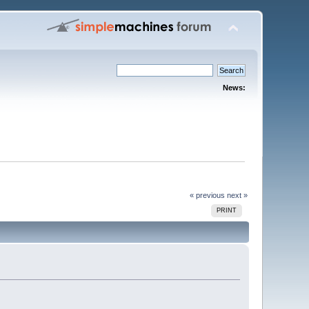
News:
« previous
next »
PRINT