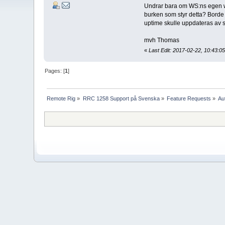
Undrar bara om WS:ns egen web
burken som styr detta? Borde v
uptime skulle uppdateras av si
mvh Thomas
«
Last Edit: 2017-02-22, 10:43:
Pages: [
1
]
Remote Rig
»
RRC 1258 Support på Svenska
»
Feature Requests
»
Au