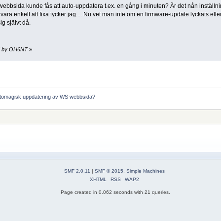
bsida kunde fås att auto-uppdatera t.ex. en gång i minuten? Är det nån inställni
ara enkelt att fixa tycker jag.... Nu vet man inte om en firmware-update lyckats eller
g självt då.
05 by OH6NT
»
tomagisk uppdatering av WS webbsida?
SMF 2.0.11
|
SMF © 2015
,
Simple Machines
XHTML
RSS
WAP2
Page created in 0.062 seconds with 21 queries.