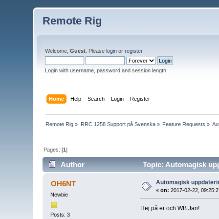
Remote Rig
Welcome,
Guest
. Please
login
or
register
.
Login with username, password and session length
Home
Help
Search
Login
Register
Remote Rig
»
RRC 1258 Support på Svenska
»
Feature Requests
»
Au
Pages: [
1
]
Author
Topic: Automagisk up
Automagisk uppdateri
OH6NT
«
on:
2017-02-22, 09:25:2
Newbie
Hej på er och WB Jan!
Posts: 3