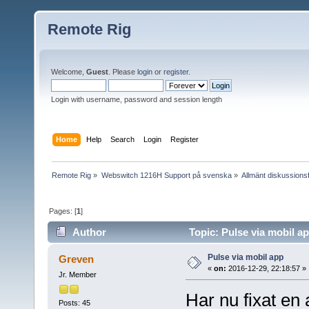
Remote Rig
Welcome,
Guest
. Please
login
or
register
.
Login with username, password and session length
Home
Help
Search
Login
Register
Remote Rig
»
Webswitch 1216H Support på svenska
»
Allmänt diskussion
Pages: [
1
]
Author
Topic: Pulse via mobil a
Pulse via mobil app
Greven
«
on:
2016-12-29, 22:18:57 »
Jr. Member
Har nu fixat en
Posts: 45