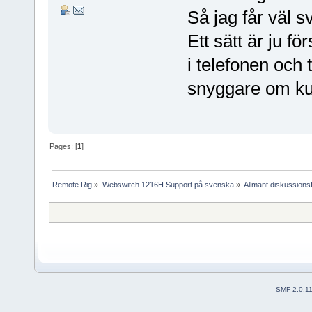
Så jag får väl sv
Ett sätt är ju f
i telefonen och 
snyggare om k
Pages: [
1
]
Remote Rig
»
Webswitch 1216H Support på svenska
»
Allmänt diskussion
SMF 2.0.1