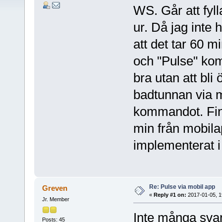
WS. Går att fyll
ur. Då jag inte 
att det tar 60 m
och "Pulse" kom
bra utan att bli 
badtunnan via m
kommandot. Finn
min från mobila
implementerat 
Re: Pulse via mobil app
Greven
«
Reply #1 on:
2017-01-05, 1
Jr. Member
Inte många sv
Posts: 45