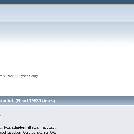
um
»
Röd LED lyser stadigt
stadigt (Read 19530 times)
4 »
lytta adaptern till ett annat uttag.
ed fast sken. Gult fast sken är OK.