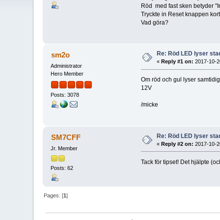
Röd med fast sken betyder "I
Tryckte in Reset knappen kor
Vad göra?
Re: Röd LED lyser sta
sm2o
«
Reply #1 on:
2017-10-20
Administrator
Hero Member
Om röd och gul lyser samtidig
12V
Posts: 3078
/micke
Re: Röd LED lyser sta
SM7CFF
«
Reply #2 on:
2017-10-20
Jr. Member
Tack för tipset! Det hjälpte (oc
Posts: 62
Pages: [
1
]