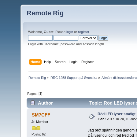
Remote Rig
Welcome,
Guest
. Please
login
or
register
.
Login with username, password and session length
Home
Help
Search
Login
Register
Remote Rig
»
RRC 1258 Support på Svenska
»
Allmänt diskussionsfor
Pages: [
1
]
Author
Topic: Röd LED lyser 
Röd LED lyser stadigt
SM7CFF
«
on:
2017-10-20, 10:30:2
Jr. Member
Jag bröt spänningen genom att f
Posts: 62
Då lyser gul och röd lysdiod m