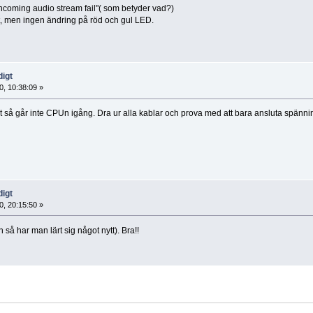
ncoming audio stream fail"( som betyder vad?)
t, men ingen ändring på röd och gul LED.
digt
, 10:38:09 »
t så går inte CPUn igång. Dra ur alla kablar och prova med att bara ansluta spännin
digt
, 20:15:50 »
h så har man lärt sig något nytt). Bra!!