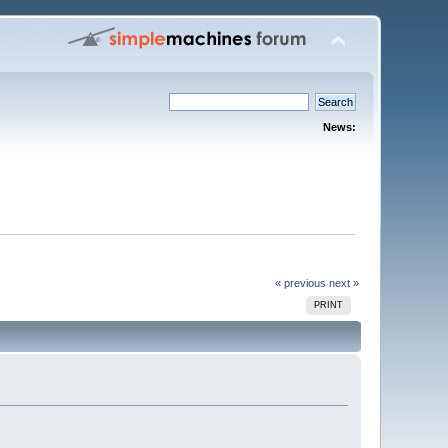
News:
« previous
next »
PRINT