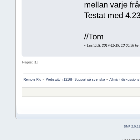
mellan varje fråg
Testat med 4.23
//Tom
«
Last Edit: 2017-11-19, 13:05:58 b
Pages: [
1
]
Remote Rig
»
Webswitch 1216H Support på svenska
»
Allmänt diskussion
SMF 2.0.1
Page create