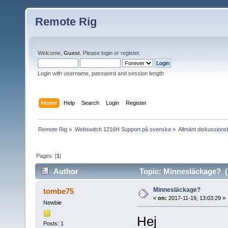
Remote Rig
Welcome,
Guest
. Please
login
or
register
.
Login with username, password and session length
Home
Help
Search
Login
Register
Remote Rig
»
Webswitch 1216H Support på svenska
»
Allmänt diskussion
Pages: [
1
]
Author
Topic: Minnesläckage? (
Minnesläckage?
tombe75
«
on:
2017-11-19, 13:03:29 »
Newbie
Hej
Posts: 1