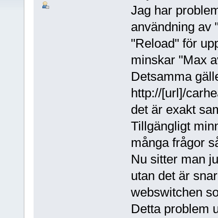
Jag har proble
användning av "
"Reload" för upp
minskar "Max a
Detsamma gälle
http://[url]/carhe
det är exakt s
Tillgängligt minn
många frågor s
Nu sitter man j
utan det är snar
webswitchen som
Detta problem up