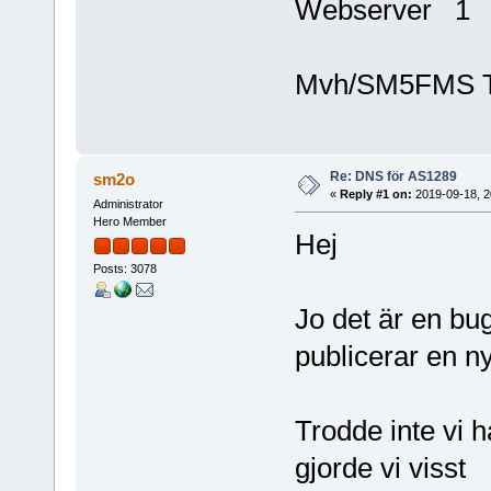
Webserver 1
Mvh/SM5FMS 
Re: DNS för AS1289
sm2o
«
Reply #1 on:
2019-09-18, 2
Administrator
Hero Member
Hej
Posts: 3078
Jo det är en bug 
publicerar en n
Trodde inte vi 
gjorde vi visst