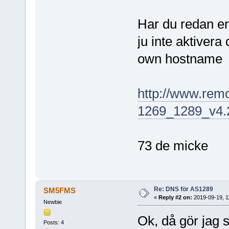
Har du redan e
ju inte aktiver
own hostname
http://www.rem
1269_1289_v4.
73 de micke
Re: DNS för AS1289
SM5FMS
«
Reply #2 on:
2019-09-19, 1
Newbie
Ok, då gör jag 
Posts: 4