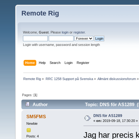
Remote Rig
Welcome,
Guest
. Please
login
or
register
.
Login with username, password and session length
Home
Help
Search
Login
Register
Remote Rig
»
RRC 1258 Support på Svenska
»
Allmänt diskussionsforum
»
Pages: [
1
]
Author
Topic: DNS för AS1289 (
DNS för AS1289
SM5FMS
«
on:
2019-09-18, 17:30:20 »
Newbie
Jag har precis 
Posts: 4