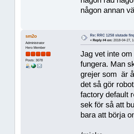
någon annan v
Re: RRC 1258 slutade fin
sm2o
«
Reply #4 on:
2018-04-27, 1
Administrator
Hero Member
Jag vet inte om
Posts: 3078
fungera. Man ska
grejer som är å
det så gör robot
factory default 
sek för så att b
bara att börja o