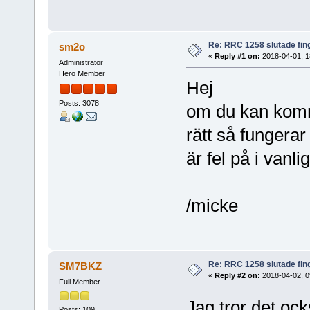
Re: RRC 1258 slutade fin
sm2o
«
Reply #1 on:
2018-04-01, 1
Administrator
Hero Member
Hej
Posts: 3078
om du kan komma
rätt så fungerar
är fel på i vanli
/micke
Re: RRC 1258 slutade fin
SM7BKZ
«
Reply #2 on:
2018-04-02, 0
Full Member
Jag tror det oc
Posts: 109