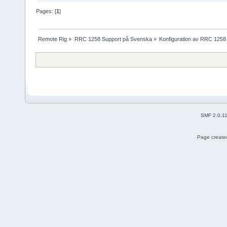
Pages: [
1
]
Remote Rig
»
RRC 1258 Support på Svenska
»
Konfiguration av RRC 1258
SMF 2.0.1
Page created