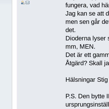
fungera, vad h
Jag kan se att d
men sen går det
det.
Dioderna lyser s
mm, MEN.
Det är ett gamm
Åtgärd? Skall jag
Hälsningar Stig
P.S. Den bytte I
ursprungsinstäl