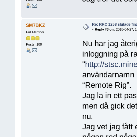
Re: RRC 1258 slutade fin
SM7BKZ
«
Reply #3 on:
2018-04-27, 1
Full Member
Nu har jag åter
Posts: 109
inloggning på r
"
http://stsc.mi
användarnamn o
“Remote Rig”.
Jag la in ett p
men då gick det
nu.
Jag vet jag fått
någon rad någon