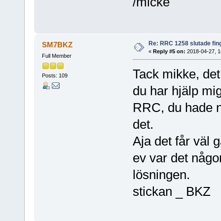
/micke
Re: RRC 1258 slutade fin
SM7BKZ
«
Reply #5 on:
2018-04-27, 1
Full Member
Tack mikke, det
Posts: 109
du har hjälp mig
RRC, du hade nå
det.
Aja det får väl
ev var det någ
lösningen.
stickan _ BKZ