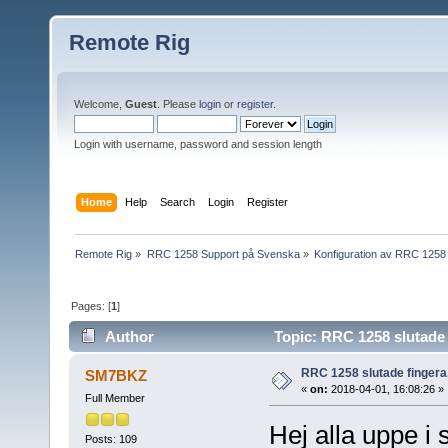
Remote Rig
Welcome,
Guest
. Please
login
or
register
.
Login with username, password and session length
Home
Help
Search
Login
Register
Remote Rig
»
RRC 1258 Support på Svenska
»
Konfiguration av RRC 1258
Pages: [
1
]
Author
Topic: RRC 1258 slutade 
RRC 1258 slutade fingera
SM7BKZ
«
on:
2018-04-01, 16:08:26 »
Full Member
Hej alla uppe i
Posts: 109