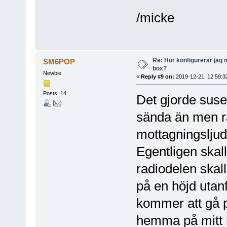
/micke
Re: Hur konfigurerar jag 
SM6POP
box?
Newbie
«
Reply #9 on:
2019-12-21, 12:59:3
Posts: 14
Det gjorde susen
sända än men ra
mottagningsljude
Egentligen skal
radiodelen skal
på en höjd utan
kommer att gå p
hemma på mitt 