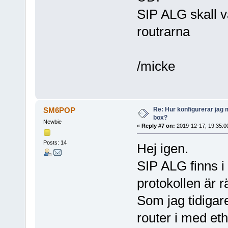
SIP ALG skall v
routrarna
/micke
Re: Hur konfigurerar jag 
SM6POP
box?
Newbie
«
Reply #7 on:
2019-12-17, 19:35:0
Posts: 14
Hej igen.
SIP ALG finns i
protokollen är rä
Som jag tidigar
router i med eth