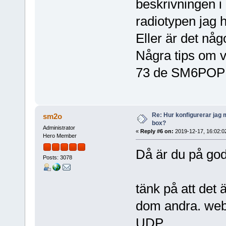
beskrivningen i
radiotypen jag h
Eller är det någo
Några tips om va
73 de SM6POP 
Re: Hur konfigurerar jag 
sm2o
box?
Administrator
«
Reply #6 on:
2019-12-17, 16:02:0
Hero Member
Då är du på go
Posts: 3078
tänk på att det 
dom andra. web
UDP