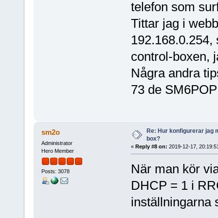
telefon som sur
Tittar jag i we
192.168.0.254, 
control-boxen, j
Några andra tip
73 de SM6POP 
Re: Hur konfigurerar jag 
sm2o
box?
Administrator
«
Reply #8 on:
2019-12-17, 20:19:5
Hero Member
När man kör via
Posts: 3078
DHCP = 1 i RRC,
inställningarna 