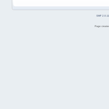
SMF 2.0.1
Page created