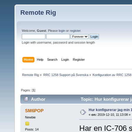
Remote Rig
Welcome,
Guest
. Please
login
or
register
.
Login with username, password and session length
Home
Help
Search
Login
Register
Remote Rig
»
RRC 1258 Support på Svenska
»
Konfiguration av RRC 1258
Pages: [
1
]
Author
Topic: Hur konfigurerar 
Hur konfigurerar jag min
SM6POP
«
on:
2019-12-10, 11:13:08 »
Newbie
Har en IC-706 
Posts: 14