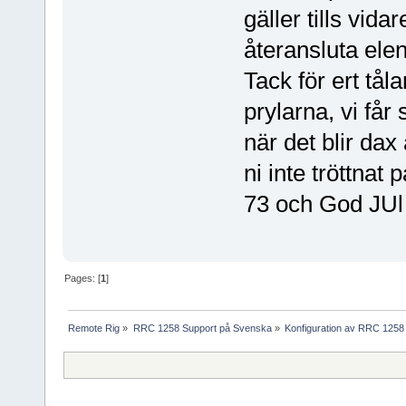
gäller tills vid
återansluta elen
Tack för ert tål
prylarna, vi får
när det blir da
ni inte tröttnat 
73 och God JU
Pages: [
1
]
Remote Rig
»
RRC 1258 Support på Svenska
»
Konfiguration av RRC 1258