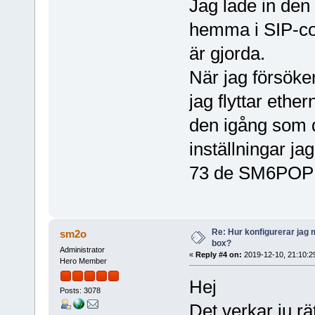
Jag lade in den
hemma i SIP-con
är gjorda.
När jag försöker
jag flyttar ethe
den igång som d
inställningar ja
73 de SM6POP 
Re: Hur konfigurerar jag 
sm2o
box?
Administrator
«
Reply #4 on:
2019-12-10, 21:10:2
Hero Member
Hej
Posts: 3078
Det verkar ju rä