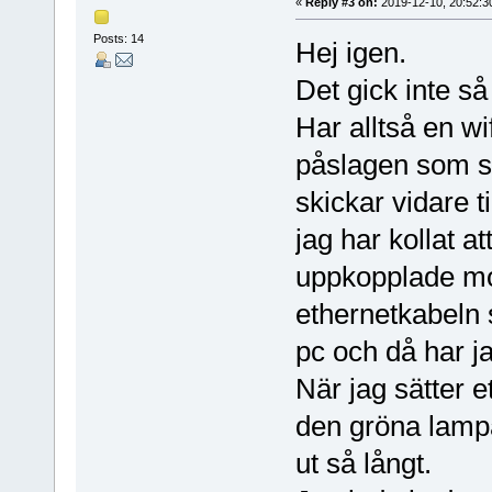
«
Reply #3 on:
2019-12-10, 20:52:3
Posts: 14
Hej igen.
Det gick inte s
Har alltså en wi
påslagen som s
skickar vidare t
jag har kollat a
uppkopplade mot
ethernetkabeln s
pc och då har ja
När jag sätter e
den gröna lampa
ut så långt.