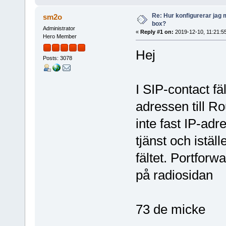
Re: Hur konfigurerar jag 
sm2o
box?
Administrator
«
Reply #1 on:
2019-12-10, 11:21:5
Hero Member
Hej
Posts: 3078
I SIP-contact fä
adressen till R
inte fast IP-ad
tjänst och istä
fältet. Portforw
på radiosidan
73 de micke