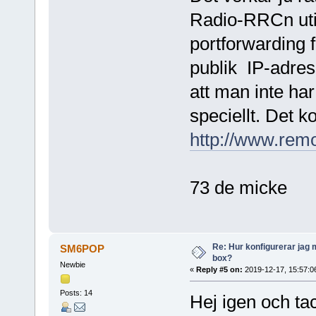
Radio-RRCn utif
portforwarding 
publik IP-adres
att man inte har
speciellt. Det k
http://www.rem
73 de micke
Re: Hur konfigurerar jag 
SM6POP
box?
Newbie
«
Reply #5 on:
2019-12-17, 15:57:0
Posts: 14
Hej igen och tac