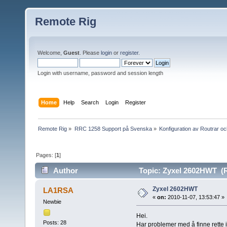
Remote Rig
Welcome,
Guest
. Please
login
or
register
.
Login with username, password and session length
Home
Help
Search
Login
Register
Remote Rig
»
RRC 1258 Support på Svenska
»
Konfiguration av Routrar o
Pages: [
1
]
Author
Topic: Zyxel 2602HWT (R
Zyxel 2602HWT
LA1RSA
«
on:
2010-11-07, 13:53:47 »
Newbie
Hei.
Posts: 28
Har problemer med å finne rette 