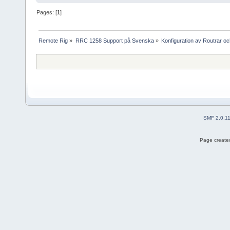
Pages: [
1
]
Remote Rig
»
RRC 1258 Support på Svenska
»
Konfiguration av Routrar o
SMF 2.0.1
Page created