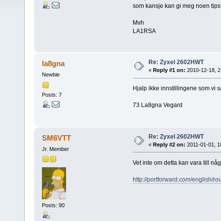
som kansje kan gi meg noen tips
Mvh
LA1RSA
Re: Zyxel 2602HWT
la8gna
«
Reply #1 on:
2010-12-18, 2
Newbie
Hjalp ikke innstillingene som vi s
Posts: 7
73 La8gna Vegard
Re: Zyxel 2602HWT
SM6VTT
«
Reply #2 on:
2011-01-01, 1
Jr. Member
Vet inte om detta kan vara till någ
http://portforward.com/english/
Posts: 90