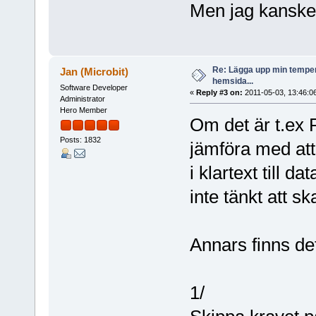
Men jag kanske 
Re: Lägga upp min temper
Jan (Microbit)
hemsida...
Software Developer
«
Reply #3 on:
2011-05-03, 13:46:0
Administrator
Hero Member
Om det är t.ex 
Posts: 1832
jämföra med at
i klartext till d
inte tänkt att s
Annars finns det
1/