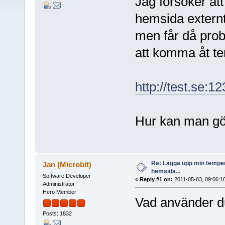
Jag försöker at
hemsida extern
men får då pro
att komma åt te
http://test.se:1
Hur kan man g
Re: Lägga upp min temper
Jan (Microbit)
hemsida...
Software Developer
«
Reply #1 on:
2011-05-03, 09:06:1
Administrator
Hero Member
Vad använder d
Posts: 1832