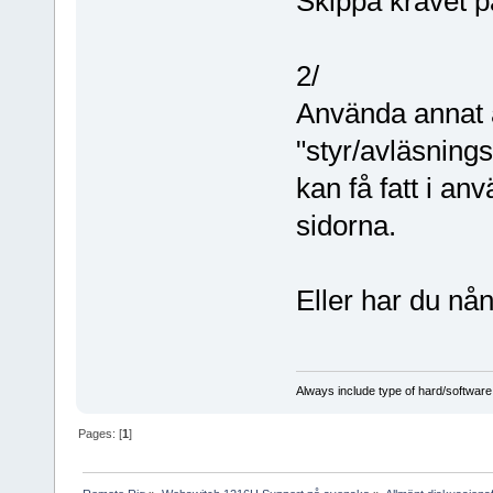
Skippa kravet p
2/
Använda annat 
"styr/avläsning
kan få fatt i an
sidorna.
Eller har du nån
Always include type of hard/software
Pages: [
1
]