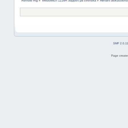
Remote Rig
»
Webswitch 1216H Support på svenska
»
Allmänt diskussion
SMF 2.0.1
Page created