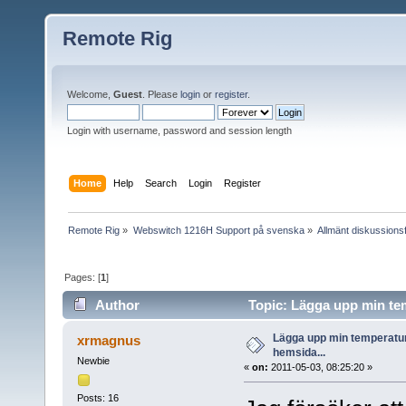
Remote Rig
Welcome,
Guest
. Please
login
or
register
.
Login with username, password and session length
Home
Help
Search
Login
Register
Remote Rig
»
Webswitch 1216H Support på svenska
»
Allmänt diskussion
Pages: [
1
]
Author
Topic: Lägga upp min tem
Lägga upp min temperatur
xrmagnus
hemsida...
Newbie
«
on:
2011-05-03, 08:25:20 »
Posts: 16