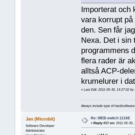
Importerat och k
vara korrupt på 
den. Sen får ja
Nexa. Det i sin 
programmens data
flera rader är a
alltså ACP-delen
krumelurer i dat
«
Last Edit: 2011-05-30, 14:27:02 by 
Always include type of hard/software
Re: WEB-switch 1216E
Jan (Microbit)
«
Reply #17 on:
2011-05-30, 
Software Developer
Administrator