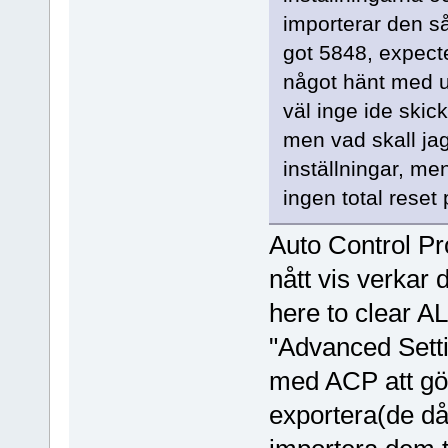
importerar den s
got 5848, expecte
något hänt med up
väl inge ide skick
men vad skall jag
inställningar, me
ingen total rese
Auto Control Pr
nått vis verkar 
here to clear AL
"Advanced Setti
med ACP att gör
exportera(de då