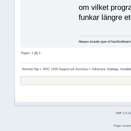
om vilket progr
funkar längre et
Always include type of hard/software
Pages:
1
[
2
]
3
Remote Rig
»
RRC 1258 Support på Svenska
»
Hårdvara, Kablage, Installat
SMF 2.0.1
Page created