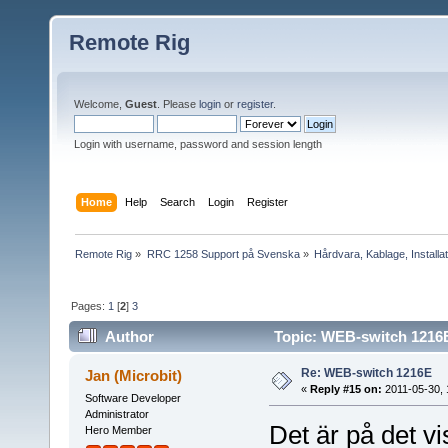
Remote Rig
Welcome,
Guest
. Please
login
or
register
.
Login with username, password and session length
Home
Help
Search
Login
Register
Remote Rig
»
RRC 1258 Support på Svenska
»
Hårdvara, Kablage, Installat
Pages:
1
[
2
]
3
Author
Topic: WEB-switch 1216E
Re: WEB-switch 1216E
Jan (Microbit)
«
Reply #15 on:
2011-05-30, 
Software Developer
Administrator
Det är på det v
Hero Member