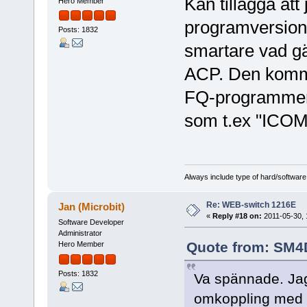
Kan tillägga at
Hero Member
programversion 
Posts: 1832
smartare vad g
ACP. Den komme
FQ-programmerin
som t.ex "ICOM"
Always include type of hard/software
Re: WEB-switch 1216E
Jan (Microbit)
«
Reply #18 on:
2011-05-30, 
Software Developer
Administrator
Quote from: SM4D
Hero Member
Posts: 1832
Va spännade. Jag 
omkoppling med 