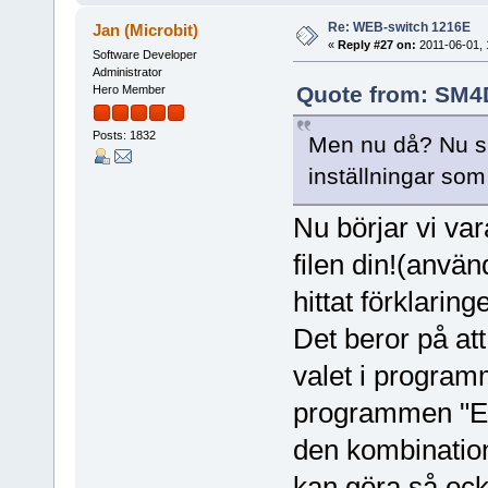
Re: WEB-switch 1216E
Jan (Microbit)
«
Reply #27 on:
2011-06-01, 
Software Developer
Administrator
Quote from: SM4D
Hero Member
Posts: 1832
Men nu då? Nu sk
inställningar so
Nu börjar vi var
filen din!(använ
hittat förklarin
Det beror på att
valet i progra
programmen "En
den kombination
kan göra så ock