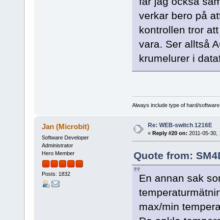
får jag också sam
verkar bero på a
kontrollen tror at
vara. Ser alltså 
krumelurer i data
Always include type of hard/software
Re: WEB-switch 1216E
Jan (Microbit)
«
Reply #20 on:
2011-05-30, 
Software Developer
Administrator
Quote from: SM4D
Hero Member
Posts: 1832
En annan sak so
temperaturmätnin
max/min temperat