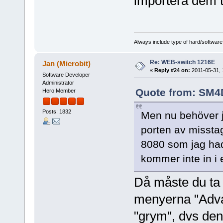
importera dem t
Always include type of hard/software
Re: WEB-switch 1216E
Jan (Microbit)
«
Reply #24 on:
2011-05-31, 
Software Developer
Administrator
Quote from: SM4D
Hero Member
Posts: 1832
Men nu behöver ja
porten av misstag.
8080 som jag had
kommer inte in i 
Då måste du ta 
menyerna "Adva
"grym", dvs den s