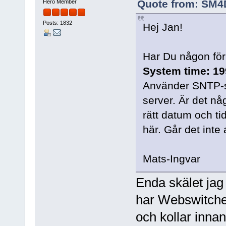
Quote from: SM4D
Hero Member
Posts: 1832
Hej Jan!
Har Du någon förk
System time: 19
Använder SNTP-se
server. Är det nå
rätt datum och tid
här. Går det inte
Mats-Ingvar
Enda skälet jag 
har Webswitchen
och kollar innan