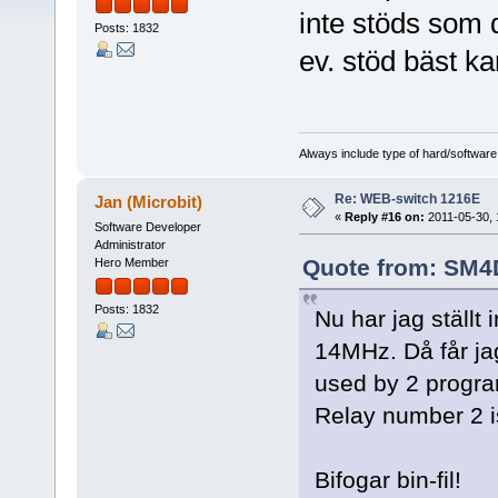
inte stöds som d
Posts: 1832
ev. stöd bäst kan
Always include type of hard/software
Re: WEB-switch 1216E
Jan (Microbit)
«
Reply #16 on:
2011-05-30, 
Software Developer
Administrator
Quote from: SM4D
Hero Member
Posts: 1832
Nu har jag ställt 
14MHz. Då får ja
used by 2 progra
Relay number 2 i
Bifogar bin-fil!