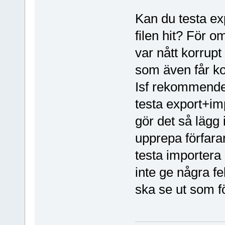
Kan du testa ex
filen hit? För o
var nått korrupt
som även får ko
Isf rekommender
testa export+imp
gör det så lägg
upprepa förfara
testa importera 
inte ge några fe
ska se ut som f