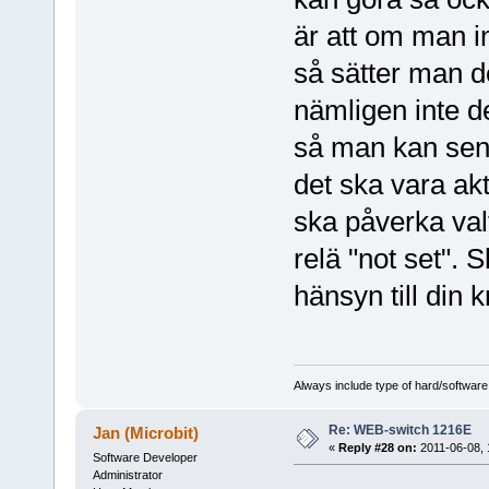
är att om man in
så sätter man d
nämligen inte d
så man kan sen 
det ska vara ak
ska påverka valt
relä "not set". S
hänsyn till din 
Always include type of hard/software
Re: WEB-switch 1216E
Jan (Microbit)
«
Reply #28 on:
2011-06-08, 
Software Developer
Administrator