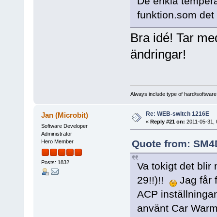
De enkla tempera
funktion.som det
Bra idé! Tar med
ändringar!
Always include type of hard/software
Re: WEB-switch 1216E
Jan (Microbit)
«
Reply #21 on:
2011-05-31, 
Software Developer
Administrator
Quote from: SM4D
Hero Member
Posts: 1832
Va tokigt det bli
29!!)!!
Jag får 
ACP inställningar
använt Car Warm