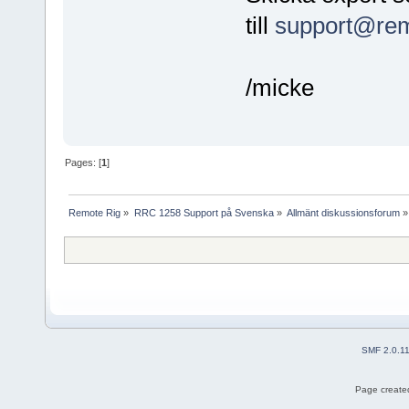
till
support@rem
/micke
Pages: [
1
]
Remote Rig
»
RRC 1258 Support på Svenska
»
Allmänt diskussionsforum
»
SMF 2.0.1
Page created