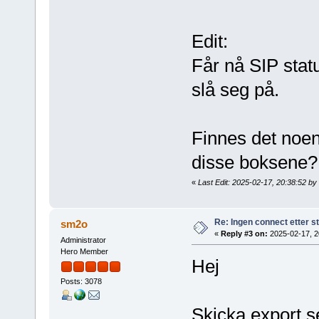
Edit:
Får nå SIP statu
slå seg på.
Finnes det noen 
disse boksene?
«
Last Edit: 2025-02-17, 20:38:52 b
Re: Ingen connect etter s
sm2o
«
Reply #3 on:
2025-02-17, 2
Administrator
Hero Member
Hej
Posts: 3078
Skicka export se