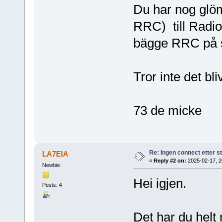
Du har nog glömt
RRC) till Radi
bägge RRC på
Tror inte det bl
73 de micke
Re: Ingen connect etter s
LA7EIA
«
Reply #2 on:
2025-02-17, 2
Newbie
Hei igjen.
Posts: 4
Det har du helt 