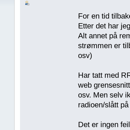
For en tid tilb
Etter det har je
Alt annet på re
strømmen er til
osv)
Har tatt med RR
web grensesnit
osv. Men selv ik
radioen/slått på
Det er ingen fei