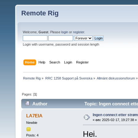
Remote Rig
Welcome,
Guest
. Please
login
or
register
.
Login with username, password and session length
Home
Help
Search
Login
Register
Remote Rig
»
RRC 1258 Support på Svenska
»
Allmänt diskussionsforum
»
Pages: [
1
]
Author
Topic: Ingen connect ett
Ingen connect etter strø
LA7EIA
«
on:
2025-02-17, 19:27:38 »
Newbie
Hei.
Posts: 4