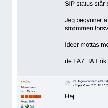
SIP status stå
Jeg begynner å 
strømmen forsva
Ideer mottas med
de LA7EIA Erik
Re: Ingen connect etter s
sm2o
«
Reply #1 on:
2025-02-17, 2
Administrator
Hero Member
Hej
Posts: 3078