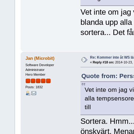
Vet inte om jag 
blanda upp alla
sortera... Det får
Re: Kommer inte åt WS l
Jan (Microbit)
«
Reply #18 on:
2014-10-23, 
Software Developer
Administrator
Quote from: Pers
Hero Member
Posts: 1832
Vet inte om jag v
alla tempsensorer 
till
Sortera. Hmm... 
önskvärt. Menar 