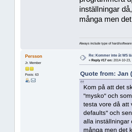
inställningar då,
många men det k
Always include type of hard/software
Re: Kommer inte åt WS l
Persson
«
Reply #17 on:
2014-10-23, 
Jr. Member
Quote from: Jan (
Posts: 63
Kom på att det sk
"mysko" och som 
testa vore då att
defaults" och se
alla inställningar
många men det ku