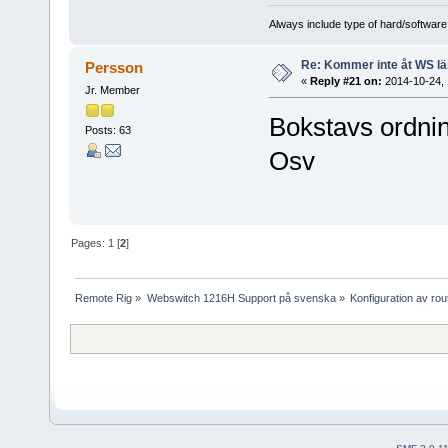
Always include type of hard/software
Re: Kommer inte åt WS l
Persson
«
Reply #21 on:
2014-10-24, 
Jr. Member
Bokstavs ordnin
Posts: 63
Osv
Pages:
1
[
2
]
Remote Rig
»
Webswitch 1216H Support på svenska
»
Konfiguration av ro