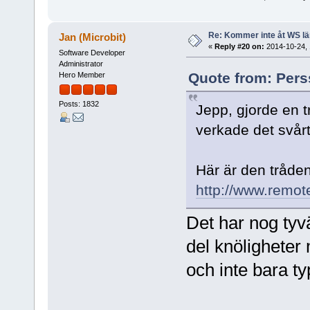
Re: Kommer inte åt WS l
Jan (Microbit)
«
Reply #20 on:
2014-10-24, 
Software Developer
Administrator
Quote from: Pers
Hero Member
Posts: 1832
Jepp, gjorde en t
verkade det svårt a
Här är den tråde
http://www.remot
Det har nog tyvä
del knöligheter 
och inte bara ty