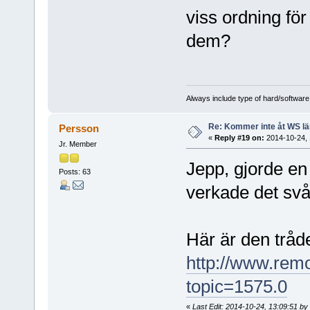
viss ordning för
dem?
Always include type of hard/software
Re: Kommer inte åt WS l
Persson
«
Reply #19 on:
2014-10-24, 
Jr. Member
Jepp, gjorde en
Posts: 63
verkade det svårt
Här är den tråd
http://www.rem
topic=1575.0
«
Last Edit: 2014-10-24, 13:09:51 b