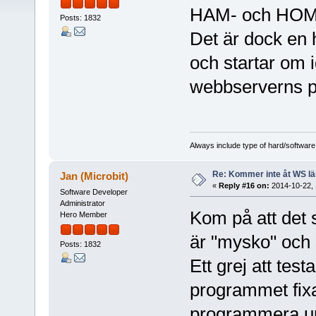
HAM- och HOME-
Posts: 1832
Det är dock en 
och startar om i
webbserverns por
Always include type of hard/software
Re: Kommer inte åt WS l
Jan (Microbit)
«
Reply #16 on:
2014-10-22, 
Software Developer
Administrator
Kom på att det 
Hero Member
är "mysko" och
Posts: 1832
Ett grej att tes
programmet fixa
programmera upp