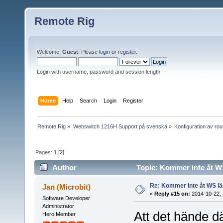
Remote Rig
Welcome,
Guest
. Please
login
or
register
.
Login with username, password and session length
Home
Help
Search
Login
Register
Remote Rig
»
Webswitch 1216H Support på svenska
»
Konfiguration av ro
Pages:
1
[
2
]
Author
Topic: Kommer inte åt W
Re: Kommer inte åt WS l
Jan (Microbit)
«
Reply #15 on:
2014-10-22, 
Software Developer
Administrator
Att det hände dä
Hero Member