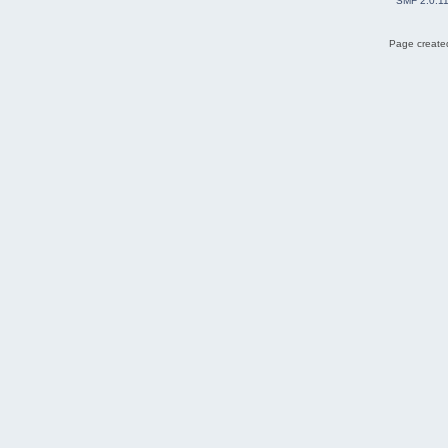
SMF 2.0.1
Page created