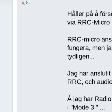
Håller på å för
via RRC-Micro
RRC-micro ansl
fungera, men ja
tydligen...
Jag har ansluti
RRC, och audio
Å jag har Radi
i "Mode 3 " ...