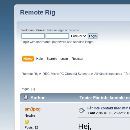
Remote Rig
Welcome,
Guest
. Please
login
or
register
.
Login with username, password and session length
Home
Help
Search
Login
Register
Remote Rig
»
RRC-Micro PC Client på Svenska
»
Allmän diskussion
»
Får 
Pages: [
1
]
Author
Topic: Får inte kontakt
Får inte kontakt med mi
sm3pxg
«
on:
2016-01-10, 23:32:35 »
Newbie
Hej,
Posts: 12