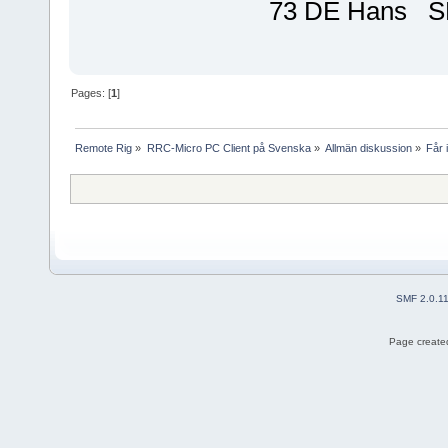
73 DE Hans 
Pages: [
1
]
Remote Rig
»
RRC-Micro PC Client på Svenska
»
Allmän diskussion
»
Får 
SMF 2.0.1
Page created