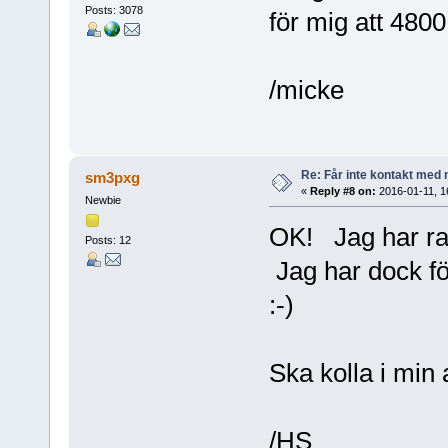
Posts: 3078
för mig att 480
/micke
Re: Får inte kontakt me
sm3pxg
«
Reply #8 on:
2016-01-11, 1
Newbie
OK! Jag har rad
Posts: 12
Jag har dock för
:-)
Ska kolla i min
/HS