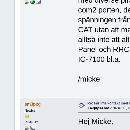
com2 porten, de
spänningen från
CAT utan att ma
alltså inte att 
Panel och RRC
IC-7100 bl.a.
/micke
Re: Får inte kontakt me
sm3pxg
«
Reply #4 on:
2016-01-11, 1
Newbie
Hej Micke,
Posts: 12