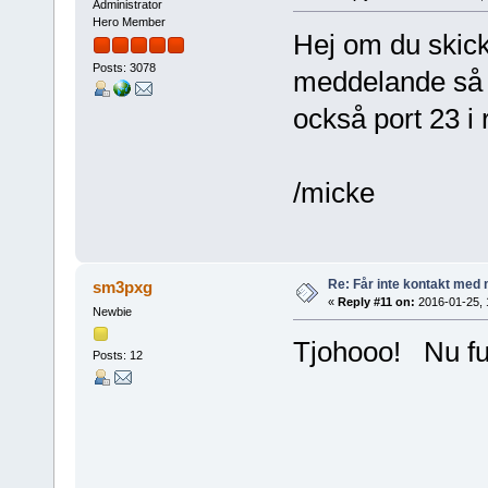
Administrator
Hero Member
Hej om du skick
Posts: 3078
meddelande så k
också port 23 i
/micke
Re: Får inte kontakt me
sm3pxg
«
Reply #11 on:
2016-01-25, 
Newbie
Tjohooo! Nu fun
Posts: 12