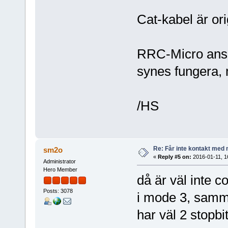
Cat-kabel är ori
RRC-Micro anslo
synes fungera,
/HS
Re: Får inte kontakt me
sm2o
«
Reply #5 on:
2016-01-11, 1
Administrator
Hero Member
då är väl inte c
Posts: 3078
i mode 3, samm
har väl 2 stopbit