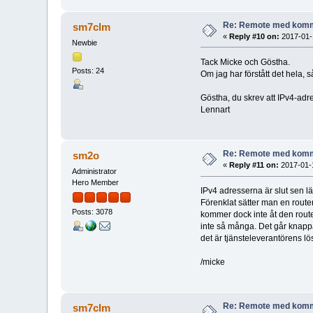
Re: Remote med komm
sm7clm
«
Reply #10 on:
2017-01-1
Newbie
Tack Micke och Göstha.
Posts: 24
Om jag har förstått det hela, 
Göstha, du skrev att IPv4-adre
Lennart
Re: Remote med komm
sm2o
«
Reply #11 on:
2017-01-1
Administrator
Hero Member
IPv4 adresserna är slut sen 
Förenklat sätter man en route
Posts: 3078
kommer dock inte åt den router
inte så många. Det går knappas
det är tjänsteleverantörens l
/micke
Re: Remote med komm
sm7clm