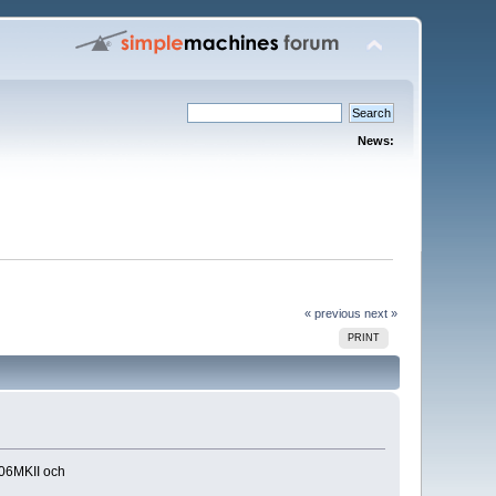
News:
« previous
next »
PRINT
706MKII och