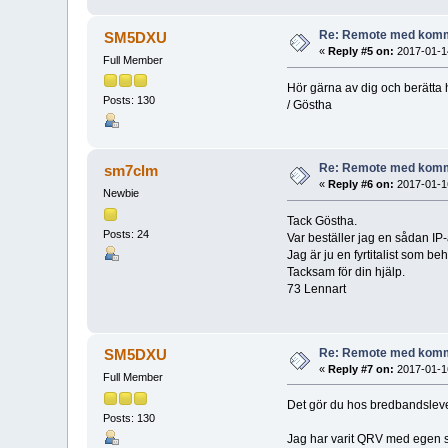
Re: Remote med komm
SM5DXU
«
Reply #5 on:
2017-01-14
Full Member
Hör gärna av dig och berätta h
Posts: 130
/ Göstha
Re: Remote med komm
sm7clm
«
Reply #6 on:
2017-01-16
Newbie
Tack Göstha.
Posts: 24
Var beställer jag en sådan IP
Jag är ju en fyrtitalist som 
Tacksam för din hjälp.
73 Lennart
Re: Remote med komm
SM5DXU
«
Reply #7 on:
2017-01-16
Full Member
Det gör du hos bredbandsleve
Posts: 130
Jag har varit QRV med egen s