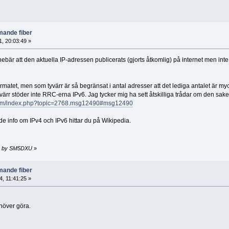
ande fiber
, 20:03:49 »
ebär att den aktuella IP-adressen publicerats (gjorts åtkomlig) på internet men inte
rmatet, men som tyvärr är så begränsat i antal adresser att det lediga antalet är myc
ärr stöder inte RRC-erna IPv6. Jag tycker mig ha sett åtskilliga trådar om den saken
orum/index.php?topic=2768.msg12490#msg12490
e info om IPv4 och IPv6 hittar du på Wikipedia.
48 by SM5DXU
»
ande fiber
, 11:41:25 »
ehöver göra.