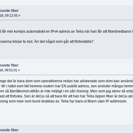
ande fiber
8, 09:12:55 »
så får min kompis automatiskt en IPv4-adress av Telia när han får sitt fiberbredband i
sserna börjar ta slut. Ärr det något som går att förbeställa?
ande fiber
8, 09:51:01 »
länge det är bara dom som operatörerna redan har allokerade som dom kan använda
r till i nätet som likt hemma routern har EN publik adress, sen ansluter många hemm
n så fjärråtkomst utifrån är inte möjligt i en sån lösning. Men som jag skrev så erbj
t att förboka. Sen är det ju så att bara för att han har Telia öppen fiber är det ju a
ösning som man som kund drabbas av. Telia hyr bara ut fibern utan IP-addresser.
ande fiber