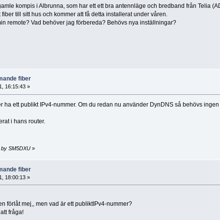
gamle kompis i Albrunna, som har ett ett bra antennläge och bredband från Telia (AD
iber till sitt hus och kommer att få detta installerat under våren.
in remote? Vad behöver jag förbereda? Behövs nya inställningar?
ande fiber
, 16:15:43 »
er ha ett publikt IPv4-nummer. Om du redan nu använder DynDNS så behövs ingen
erat i hans router.
54 by SM5DXU
»
ande fiber
, 18:00:13 »
 förlåt mej,, men vad är ett publiktIPv4-nummer?
att fråga!