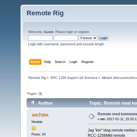
Remote Rig
Welcome,
Guest
. Please
login
or
register
.
Login with username, password and session length
Home
Help
Search
Login
Register
Remote Rig
»
RRC 1258 Support på Svenska
»
Allmänt diskussionsfor
Pages: [
1
]
Author
Topic: Remote med ko
Remote med kommande
sm7clm
«
on:
2017-01-11, 15:33:1
Newbie
Jag "kör" idag remote mella
Posts: 24
RCC-1258Mkll remote.