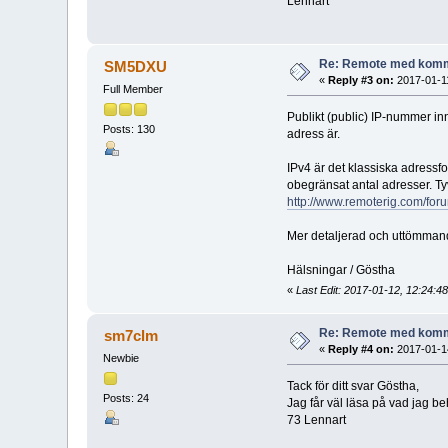
Lennart
Re: Remote med komm
SM5DXU
«
Reply #3 on:
2017-01-11
Full Member
Publikt (public) IP-nummer inn
Posts: 130
adress är.
IPv4 är det klassiska adressfo
obegränsat antal adresser. Tyv
http://www.remoterig.com/f
Mer detaljerad och uttömmand
Hälsningar / Göstha
«
Last Edit: 2017-01-12, 12:24:
Re: Remote med komm
sm7clm
«
Reply #4 on:
2017-01-14
Newbie
Tack för ditt svar Göstha,
Posts: 24
Jag får väl läsa på vad jag b
73 Lennart