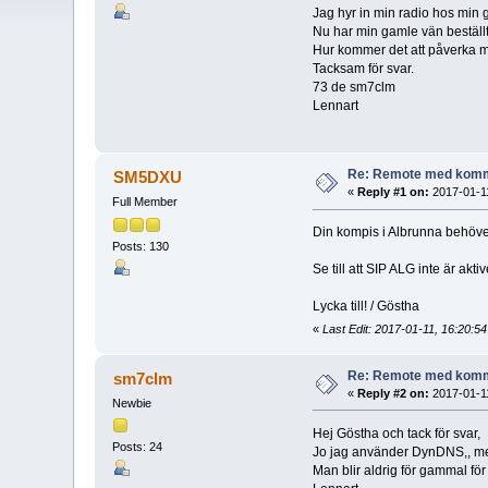
Jag hyr in min radio hos min 
Nu har min gamle vän beställt f
Hur kommer det att påverka m
Tacksam för svar.
73 de sm7clm
Lennart
Re: Remote med komm
SM5DXU
«
Reply #1 on:
2017-01-11
Full Member
Din kompis i Albrunna behöv
Posts: 130
Se till att SIP ALG inte är aktiv
Lycka till! / Göstha
«
Last Edit: 2017-01-11, 16:20:
Re: Remote med komm
sm7clm
«
Reply #2 on:
2017-01-11
Newbie
Hej Göstha och tack för svar,
Posts: 24
Jo jag använder DynDNS,, men
Man blir aldrig för gammal för 