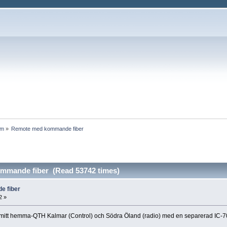
um
»
Remote med kommande fiber
mmande fiber (Read 53742 times)
 fiber
2 »
n mitt hemma-QTH Kalmar (Control) och Södra Öland (radio) med en separerad IC-