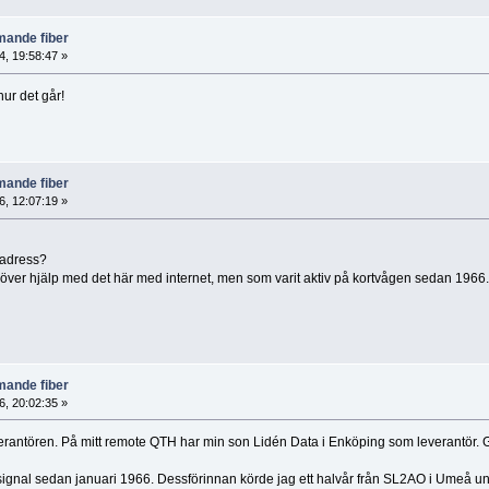
ande fiber
, 19:58:47 »
ur det går!
ande fiber
, 12:07:19 »
-adress?
behöver hjälp med det här med internet, men som varit aktiv på kortvågen sedan 1966.
ande fiber
, 20:02:35 »
rantören. På mitt remote QTH har min son Lidén Data i Enköping som leverantör. Ge
ignal sedan januari 1966. Dessförinnan körde jag ett halvår från SL2AO i Umeå und