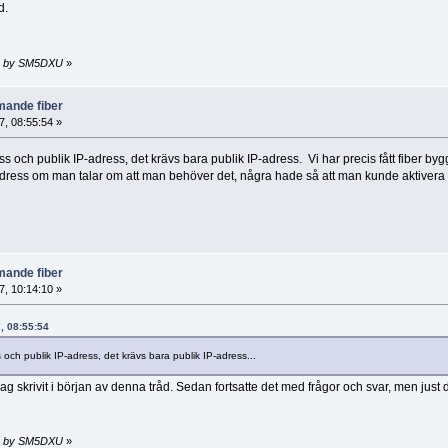
d.
32 by SM5DXU
»
ande fiber
, 08:55:54 »
ss och publik IP-adress, det krävs bara publik IP-adress. Vi har precis fått fiber byg
P-adress om man talar om att man behöver det, några hade så att man kunde aktivera 
ande fiber
, 10:14:10 »
, 08:55:54
s och publik IP-adress, det krävs bara publik IP-adress...
jag skrivit i början av denna tråd. Sedan fortsatte det med frågor och svar, men ju
49 by SM5DXU
»