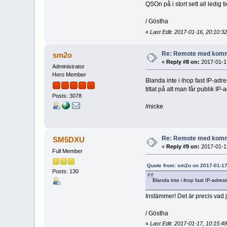
QSOn på i stort sett all ledig ti
/ Göstha
«
Last Edit: 2017-01-16, 20:10:
Re: Remote med komm
sm2o
«
Reply #8 on:
2017-01-17
Administrator
Hero Member
Blanda inte i ihop fast IP-adre
tittat på att man får publik I
Posts: 3078
/micke
Re: Remote med komm
SM5DXU
«
Reply #9 on:
2017-01-17
Full Member
Quote from: sm2o on 2017-01-17
Posts: 130
Blanda inte i ihop fast IP-adres
Instämmer! Det är precis vad 
/ Göstha
«
Last Edit: 2017-01-17, 10:15: