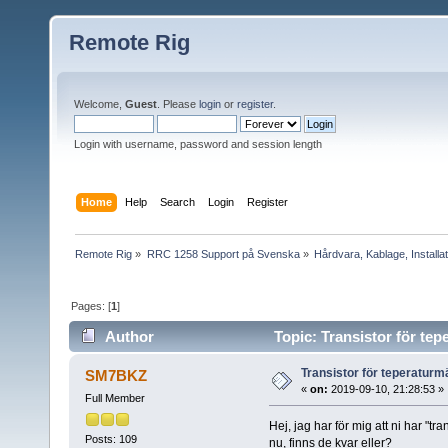
Remote Rig
Welcome,
Guest
. Please
login
or
register
.
Login with username, password and session length
Home
Help
Search
Login
Register
Remote Rig
»
RRC 1258 Support på Svenska
»
Hårdvara, Kablage, Installat
Pages: [
1
]
Author
Topic: Transistor för te
Transistor för teperatur
SM7BKZ
«
on:
2019-09-10, 21:28:53 »
Full Member
Hej, jag har för mig att ni har "t
Posts: 109
nu, finns de kvar eller?