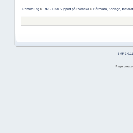
Remote Rig
»
RRC 1258 Support på Svenska
»
Hårdvara, Kablage, Installat
SMF 2.0.1
Page created