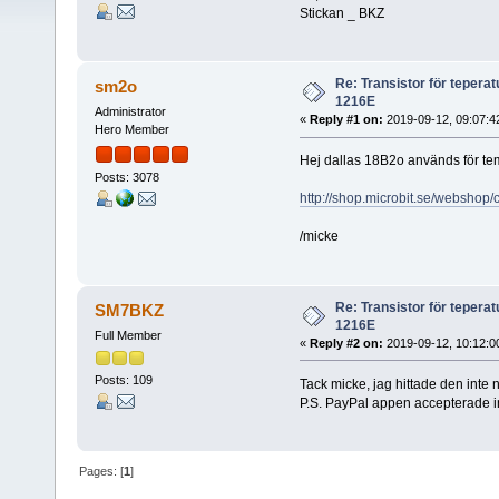
Stickan _ BKZ
Re: Transistor för tepera
sm2o
1216E
Administrator
«
Reply #1 on:
2019-09-12, 09:07:4
Hero Member
Hej dallas 18B2o används för t
Posts: 3078
http://shop.microbit.se/websho
/micke
Re: Transistor för tepera
SM7BKZ
1216E
Full Member
«
Reply #2 on:
2019-09-12, 10:12:0
Posts: 109
Tack micke, jag hittade den inte n
P.S. PayPal appen accepterade i
Pages: [
1
]