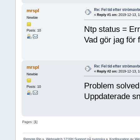
Re: Fel tid efter strömavb
mrspl
«
Reply #1 on:
2019-12-13, 1
Newbie
Ntp status = Er
Posts: 10
Vad gör jag för 
Re: Fel tid efter strömavb
mrspl
«
Reply #2 on:
2019-12-13, 1
Newbie
Problem solved
Posts: 10
Uppdaterade sntp
Pages: [
1
]
Remote Rig
»
Webswitch 1216H Support på svenska
»
Konfiguration av W