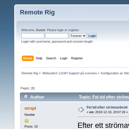
Remote Rig
Welcome,
Guest
. Please
login
or
register
.
Login with username, password and session length
Home
Help
Search
Login
Register
Remote Rig
»
Webswitch 1216H Support på svenska
»
Konfiguration av W
Pages: [
1
]
Author
Topic: Fel tid efter strö
Fel tid efter strömavbrott
mrspl
«
on:
2019-12-10, 20:07:26 »
Newbie
Efter ett ströma
Posts: 10